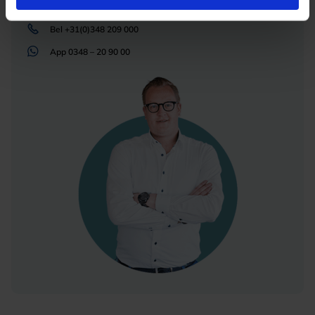
Mail
info@lichtunie.nl
Bel
+31(0)348 209 000
App
0348 – 20 90 00