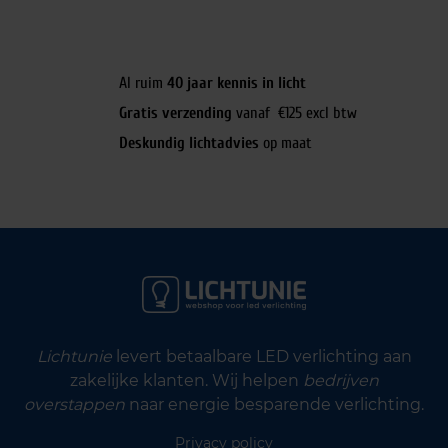
Al ruim
40 jaar kennis in licht
Gratis verzending
vanaf €125 excl btw
Deskundig lichtadvies
op maat
Lichtunie
levert betaalbare LED verlichting aan
zakelijke klanten. Wij helpen
bedrijven
overstappen
naar energie besparende verlichting.
Privacy policy