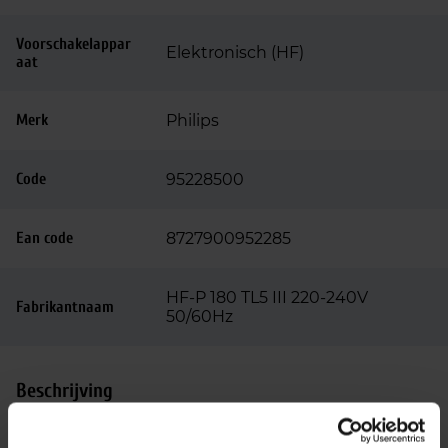
Voorschakelappar
Elektronisch (HF)
aat
Merk
Philips
Code
95228500
Ean code
8727900952285
HF-P 180 TL5 III 220-240V
Fabrikantnaam
50/60Hz
Beschrijving
De Philips HF-Performer III TL5 is een duurzaam,