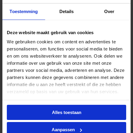
slank en hoogfrequent elektronisch VSA voor TL5
en TL5 Eco fluorescentielampen. Hij is ideaal voor
Toestemming
Details
Over
toepassingen waar een hoge energie-effici?nte
vereist is. De HF-Performer III-reeks heeft een
robuust ontwerp, voldoet aan alle relevante
Deze website maakt gebruik van cookies
internationale veiligheids- en prestatienormen en is
We gebruiken cookies om content en advertenties te
energiezuinig.
personaliseren, om functies voor social media te bieden
en om ons websiteverkeer te analyseren. Ook delen we
informatie over uw gebruik van onze site met onze
partners voor social media, adverteren en analyse. Deze
partners kunnen deze gegevens combineren met andere
Advies of hulp nodig?
informatie die u aan ze heeft verstrekt of die ze hebben
verzameld op basis van uw gebruik van hun services.
Heb je advies nodig of ben je op zoek naar
een alternatieve oplossing? Onze lichtexperts
helpen je graag met professioneel
lichtadvies
Alles toestaan
en zorgen voor de juiste licht oplossing. Aarzel
niet om contact met ons op te nemen.
Aanpassen