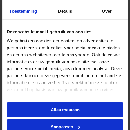
slank en hoogfrequent elektronisch VSA voor TL-D
fluorescentielampen. Hij is ideaal voor toepassingen
Toestemming
Details
Over
waar een hoge energie-effici?nte vereist is. De
HFPerformer III-reeks heeft een robuust ontwerp,
voldoet aan alle relevante internationale
Deze website maakt gebruik van cookies
veiligheids- en prestatienormen en is
We gebruiken cookies om content en advertenties te
energiezuinig.
personaliseren, om functies voor social media te bieden
en om ons websiteverkeer te analyseren. Ook delen we
informatie over uw gebruik van onze site met onze
partners voor social media, adverteren en analyse. Deze
partners kunnen deze gegevens combineren met andere
Advies of hulp nodig?
informatie die u aan ze heeft verstrekt of die ze hebben
verzameld op basis van uw gebruik van hun services.
Heb je advies nodig of ben je op zoek naar
een alternatieve oplossing? Onze lichtexperts
helpen je graag met professioneel
lichtadvies
Alles toestaan
en zorgen voor de juiste licht oplossing. Aarzel
niet om contact met ons op te nemen.
Aanpassen