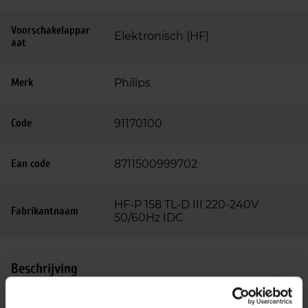
Voorschakelappar
Elektronisch (HF)
aat
Merk
Philips
Code
91170100
Ean code
8711500999702
HF-P 158 TL-D III 220-240V
Fabrikantnaam
50/60Hz IDC
Beschrijving
De Philips HF-Performer III TL-D is een duurzaam,