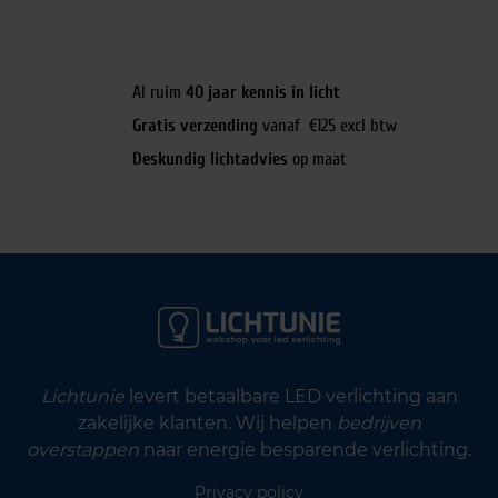
Al ruim
40 jaar kennis in licht
Gratis verzending
vanaf €125 excl btw
Deskundig lichtadvies
op maat
Lichtunie
levert betaalbare LED verlichting aan
zakelijke klanten. Wij helpen
bedrijven
overstappen
naar energie besparende verlichting.
Privacy policy