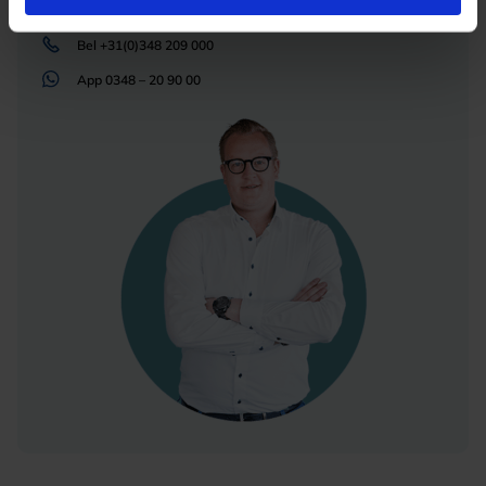
Mail
info@lichtunie.nl
Bel
+31(0)348 209 000
App
0348 – 20 90 00