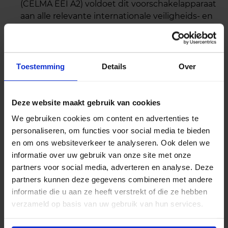
(CELMA EEI A2) voldoet dit voorschakelapparaat
aan alle relevante internationale veiligheids- en
prestatienormen.
Duurzaam ontwerp:
Dit voorschakelapparaat is
gebouwd om lang mee te gaan. Met een
Toestemming
Details
Over
levensduur van 75 °C in T-behuizing, biedt het
betrouwbare prestaties voor langdurige
verlichtingstoepassingen.
Deze website maakt gebruik van cookies
Eenvoudige installatie:
De HF-PERFORMER II
We gebruiken cookies om content en advertenties te
PL-T/C/R/L/TL5C EII 220-240V is ontworpen voor
personaliseren, om functies voor social media te bieden
eenvoudige en handige installatie. De
en om ons websiteverkeer te analyseren. Ook delen we
bijbehorende connectoren maken het
informatie over uw gebruik van onze site met onze
aansluiten gemakkelijk en efficiënt.
partners voor social media, adverteren en analyse. Deze
Brede toepassingsmogelijkheden:
Dit
partners kunnen deze gegevens combineren met andere
voorschakelapparaat is ideaal voor diverse
informatie die u aan ze heeft verstrekt of die ze hebben
toepassingen waar een hoge energie-efficiëntie
verzameld op basis van uw gebruik van hun services.
vereist is. Of het nu gaat om kantoren, winkels, of
andere commerciële ruimtes, deze lamp levert