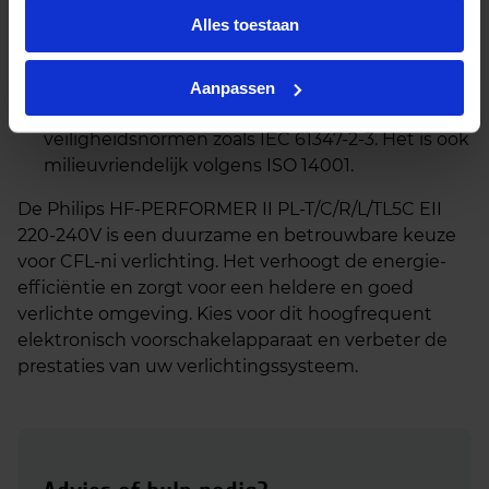
betrouwbare verlichting.
Alles toestaan
Veiligheid en normen:
Met beschermingsklasse
IP20 (Bescherming tegen vingers), voldoet dit
Aanpassen
voorschakelapparaat aan internationale
veiligheidsnormen zoals IEC 61347-2-3. Het is ook
milieuvriendelijk volgens ISO 14001.
De Philips HF-PERFORMER II PL-T/C/R/L/TL5C EII
220-240V is een duurzame en betrouwbare keuze
voor CFL-ni verlichting. Het verhoogt de energie-
efficiëntie en zorgt voor een heldere en goed
verlichte omgeving. Kies voor dit hoogfrequent
elektronisch voorschakelapparaat en verbeter de
prestaties van uw verlichtingssysteem.