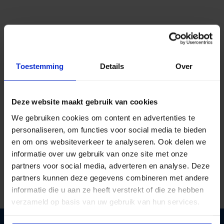
Toestemming
Details
Over
Deze website maakt gebruik van cookies
We gebruiken cookies om content en advertenties te
personaliseren, om functies voor social media te bieden
Al ruim
40 jaar kennis in licht
en om ons websiteverkeer te analyseren. Ook delen we
Gratis verzending
vanaf €125 excl btw
informatie over uw gebruik van onze site met onze
partners voor social media, adverteren en analyse. Deze
Deskundig lichtadvies
op maat
partners kunnen deze gegevens combineren met andere
informatie die u aan ze heeft verstrekt of die ze hebben
verzameld op basis van uw gebruik van hun services.