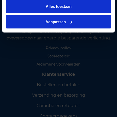
Alles toestaan
Aanpassen
Lichtunie
levert betaalbare LED verlichting aan
zakelijke klanten. Wij helpen
bedrijven
overstappen
naar energie besparende verlichting.
Privacy policy
Cookiebeleid
Algemene voorwaarden
Klantenservice
Bestellen en betalen
Verzending en bezorging
Garantie en retouren
Contactgegevens