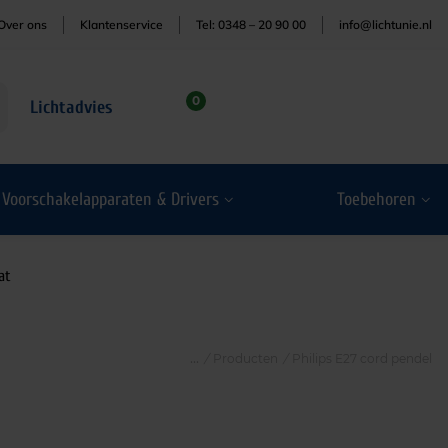
Over ons
Klantenservice
Tel: 0348 – 20 90 00
info@lichtunie.nl
0
Lichtadvies
Voorschakelapparaten & Drivers
Toebehoren
at
/
Producten
/
Philips E27 cord pendel