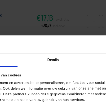
ud
€
17,13
-
excl. btw
€
20,73
incl.btw
Details
 van cookies
ent en advertenties te personaliseren, om functies voor social
. Ook delen we informatie over uw gebruik van onze site met on
een tijdloos design met een praktische lengte van 1500
e. Deze partners kunnen deze gegevens combineren met andere i
leuren: warm koper, klassiek zwart en schitterend goud. Ki
erzameld op basis van uw gebruik van hun services.