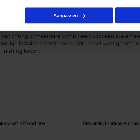
ndel veel flexibiliteit bij de montage. Hang hem hoog i
Aanpassen
ing. De minimalistische vormgeving van de Philips cord C
e verlichting of meerdere combineert voor een statement
oudige installatie zorgt ervoor dat je snel kunt genieten
 finishing touch.
ing
vanaf €125 excl btw
Deskundig lichtadvies
op ma