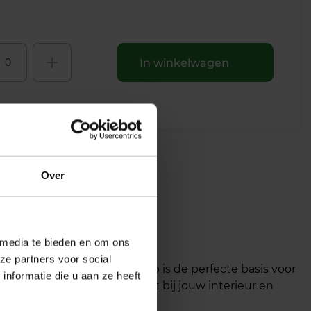
+
In winkelwagen
Over
 media te bieden en om ons
ze partners voor social
mm. Deze elegante hanglamp is de perfecte basis voor
nformatie die u aan ze heeft
es de kleur die het beste past bij jouw interieur en