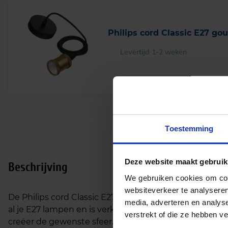
Philips cord Classic E27 go
Levertijd 1-2 weken
Toestemming
Deze website maakt gebruik
Beschrijving
We gebruiken cookies om cont
websiteverkeer te analyseren
De Philips cord Classic E27 snoerpendel combineert 
media, adverteren en analys
al je E27 lampen en is verkrijgbaar in drie stijlvolle k
verstrekt of die ze hebben v
creëer de gewenste sfeer.