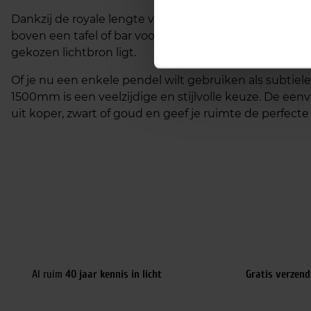
Dankzij de royale lengte van het snoer biedt deze pe
boven een tafel of bar voor een meer intieme verlicht
gekozen lichtbron ligt.
Of je nu een enkele pendel wilt gebruiken als subtiel
1500mm is een veelzijdige en stijlvolle keuze. De eenv
uit koper, zwart of goud en geef je ruimte de perfecte
Al ruim
40 jaar kennis in licht
Gratis verzend