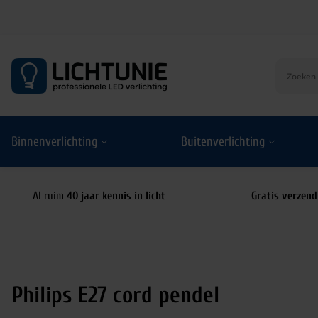
S
k
i
p
t
o
Binnenverlichting
Buitenverlichting
c
o
n
t
Al ruim
40 jaar kennis in licht
Gratis verzend
e
n
t
Philips E27 cord pendel