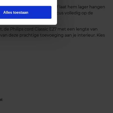
n ruimtes met hoge plafonds of laat hem lager hangen
Alles toestaan
lassic zorgt ervoor dat de focus volledig op de
, de Philips cord Classic E27 met een lengte van
 van deze prachtige toevoeging aan je interieur. Kies
at