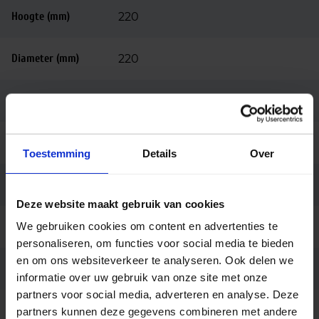
Hoogte (mm)
220
Diameter (mm)
220
Behuizing
Aluminium
Kleur
Wit
Toestemming
Details
Over
Montage
Pendel
Deze website maakt gebruik van cookies
We gebruiken cookies om content en advertenties te
Aansluiting
3.0 meter snoer zonder stekker
personaliseren, om functies voor social media te bieden
en om ons websiteverkeer te analyseren. Ook delen we
Merk
Light4u
informatie over uw gebruik van onze site met onze
partners voor social media, adverteren en analyse. Deze
Garantie
5 jaar
partners kunnen deze gegevens combineren met andere