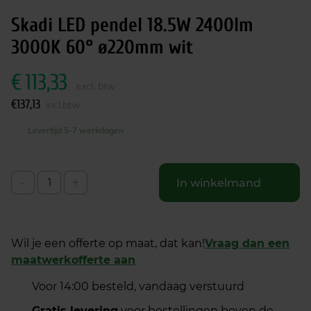
Skadi LED pendel 18.5W 2400lm
3000K 60° ø220mm wit
€
113,33
excl. btw
€
137,13
incl.btw
Levertijd 5-7 werkdagen
-
+
In winkelmand
Wil je een offerte op maat, dat kan!
Vraag dan een
maatwerkofferte aan
Voor 14:00 besteld, vandaag verstuurd
Gratis levering
voor bestellingen boven de