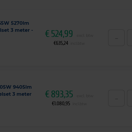
 65W 5270lm
set 3 meter -
€
524,99
-
excl. btw
€
635,24
incl.btw
 105W 9405lm
€
893,35
lset 3 meter
-
excl. btw
€
1.080,95
incl.btw