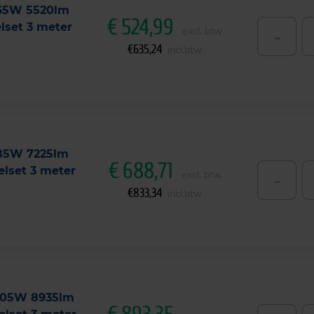
 65W 5520lm
€
524,99
set 3 meter
-
excl. btw
€
635,24
incl.btw
 85W 7225lm
€
688,71
lset 3 meter
-
excl. btw
€
833,34
incl.btw
 105W 8935lm