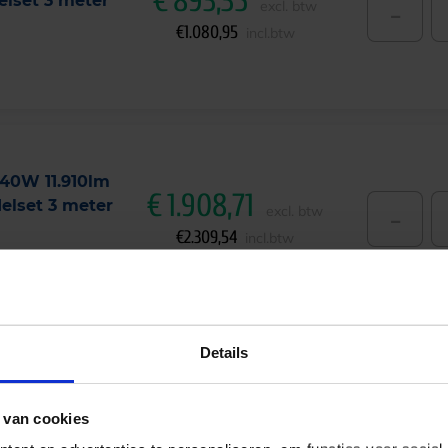
€
893,35
lset 3 meter
-
excl. btw
€
1.080,95
incl.btw
140W 11.910lm
€
1.908,71
lset 3 meter
-
excl. btw
€
2.309,54
incl.btw
Details
 65W 5270lm
elset 3
€
524,99
-
excl. btw
 van cookies
€
635,24
incl.btw