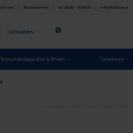
Over ons
Klantenservice
Tel: 0348 – 20 90 00
info@lichtunie.nl
0
Lichtadvies
Voorschakelapparaten & Drivers
Toebehoren
at
/
Producten
/
Pandora round LED direct pendel