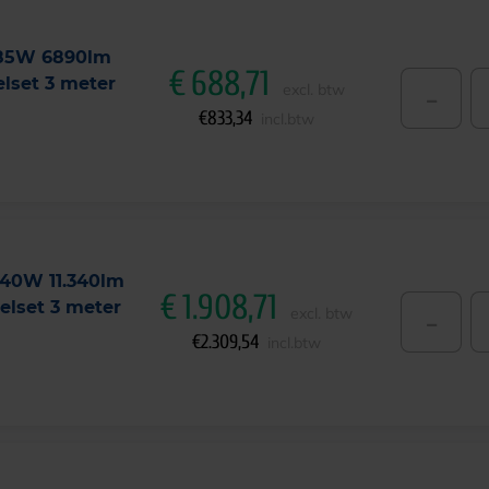
 85W 6890lm
€
688,71
lset 3 meter
-
excl. btw
€
833,34
incl.btw
140W 11.340lm
€
1.908,71
lset 3 meter
-
excl. btw
€
2.309,54
incl.btw