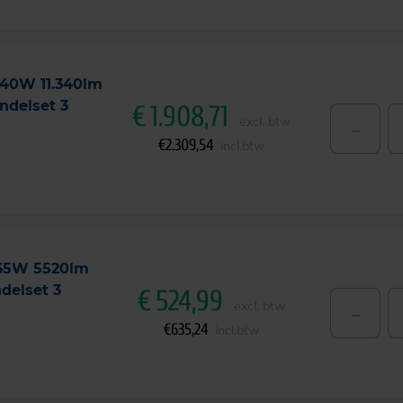
140W 11.340lm
ndelset 3
€
1.908,71
-
excl. btw
€
2.309,54
incl.btw
 65W 5520lm
delset 3
€
524,99
-
excl. btw
€
635,24
incl.btw