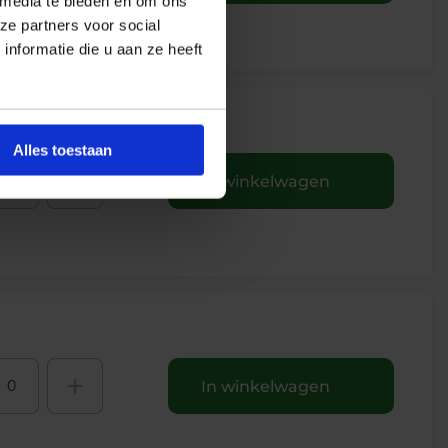
 media te bieden en om ons
ze partners voor social
nformatie die u aan ze heeft
Alles toestaan
+
In winkelwagen
+
In winkelwagen