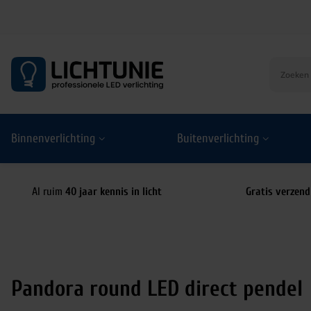
S
k
i
p
t
o
Binnenverlichting
Buitenverlichting
c
o
n
t
Al ruim
40 jaar kennis in licht
Gratis verzend
e
n
t
Pandora round LED direct pendel