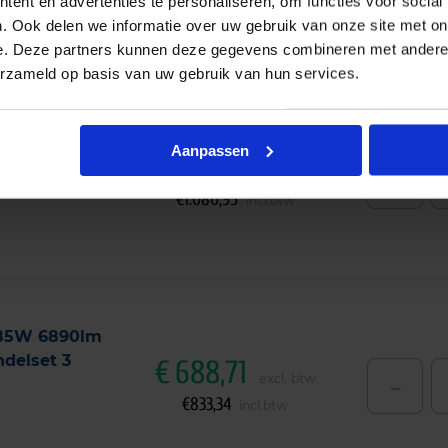
ent en advertenties te personaliseren, om functies voor social
. Ook delen we informatie over uw gebruik van onze site met on
e. Deze partners kunnen deze gegevens combineren met andere i
erzameld op basis van uw gebruik van hun services.
 105W 9405lm
Aanpassen
delset 3
€
893,35
-
excl. btw
€
1.080,95
incl.btw
 85W 6890lm
delset 3
€
688,71
-
excl. btw
€
833,34
incl.btw