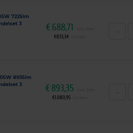
 85W 7225lm
delset 3
€
688,71
-
excl. btw
€
833,34
incl.btw
 105W 8935lm
delset 3
€
893,35
-
excl. btw
€
1.080,95
incl.btw