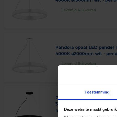
4000K ø1500mm wit - pende
Levertijd 6-8 weken
Pandora opaal LED pendel 
4000K ø2000mm wit - pende
Levertijd 6-8 weken
Toestemming
Pandora opaal LED pendel
3000K ø900mm zwart - pend
Deze website maakt gebruik
meter