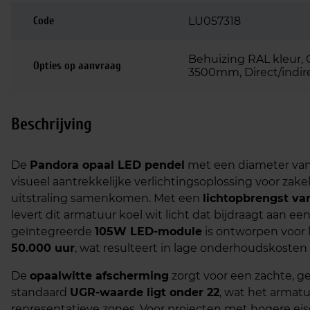
Code
LU057318
Behuizing RAL kleur, 
Opties op aanvraag
3500mm, Direct/indirec
Beschrijving
De
Pandora opaal LED pendel
met een diameter va
visueel aantrekkelijke verlichtingsoplossing voor zak
uitstraling samenkomen. Met een
lichtopbrengst va
levert dit armatuur koel wit licht dat bijdraagt aan 
geïntegreerde
105W LED-module
is ontworpen voor 
50.000 uur
, wat resulteert in lage onderhoudskosten
De
opaalwitte afscherming
zorgt voor een zachte, ge
standaard
UGR-waarde ligt onder 22
, wat het armat
representatieve zones. Voor projecten met hogere eis