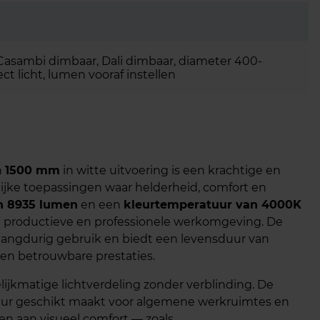
Casambi dimbaar, Dali dimbaar, diameter 400-
t licht, lumen vooraf instellen
n
1500 mm
in witte uitvoering is een krachtige en
elijke toepassingen waar helderheid, comfort en
n 8935 lumen
en een
kleurtemperatuur van 4000K
een productieve en professionele werkomgeving. De
langdurig gebruik en biedt een levensduur van
 en betrouwbare prestaties.
lijkmatige lichtverdeling zonder verblinding. De
uur geschikt maakt voor algemene werkruimtes en
en aan visueel comfort — zoals