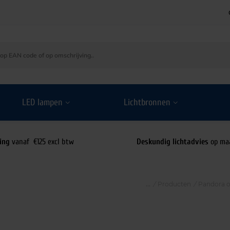
LED lampen
Lichtbronnen
ing
vanaf €125 excl btw
Deskundig lichtadvies
op ma
/
Producten
/
Pandora o