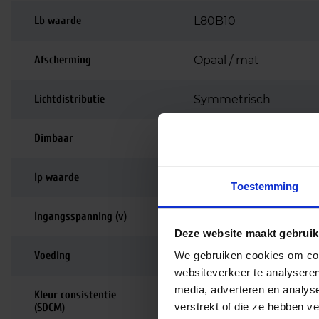
Lb waarde
L80B10
Afscherming
Opaal / mat
Lichtdistributie
Symmetrisch
Dimbaar
Niet dimbaar
Ip waarde
IP40
Toestemming
Ingangsspanning (v)
220-240
Deze website maakt gebruik
We gebruiken cookies om cont
Voeding
Driver inbegrepen
websiteverkeer te analyseren
media, adverteren en analys
Kleur consistentie
<3 SDCM
verstrekt of die ze hebben v
(SDCM)