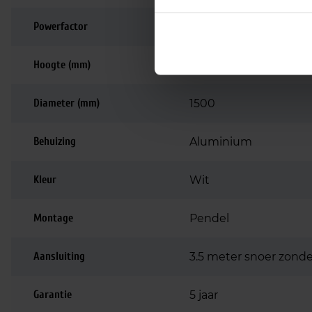
Powerfactor
>0.90
Hoogte (mm)
100
Diameter (mm)
1500
Behuizing
Aluminium
Kleur
Wit
Montage
Pendel
Aansluiting
3.5 meter snoer zonde
Garantie
5 jaar