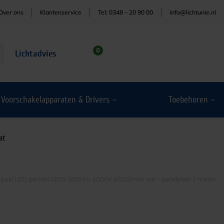
Over ons
Klantenservice
Tel: 0348 – 20 90 00
info@lichtunie.nl
0
Lichtadvies
Voorschakelapparaten & Drivers
Toebehoren
at
paal LED pendel 105W 8935lm 4000K ø1500mm wit – pendelset 3 meter