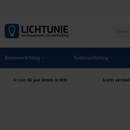
S
k
i
p
t
o
Binnenverlichting
Buitenverlichting
c
o
n
t
Al ruim
40 jaar kennis in licht
Gratis verzend
e
n
t