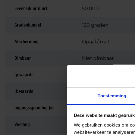
Levensduur (uur)
50.000
Gradenbundel
120 graden
Afscherming
Opaal / mat
Dimbaar
Niet dimbaar
Ip waarde
IP44
Ik waarde
IK02
Toestemming
Ingangsspanning (v)
220-240
Deze website maakt gebruik
Voeding
Driver inbegrepen
We gebruiken cookies om cont
websiteverkeer te analyseren