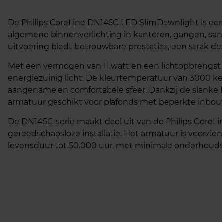
De Philips CoreLine DN145C LED SlimDownlight is een ef
algemene binnenverlichting in kantoren, gangen, sa
uitvoering biedt betrouwbare prestaties, een strak de
Met een vermogen van 11 watt en een lichtopbrengst 
energiezuinig licht. De kleurtemperatuur van 3000 kel
aangename en comfortabele sfeer. Dankzij de slanke
armatuur geschikt voor plafonds met beperkte inbou
De DN145C-serie maakt deel uit van de Philips CoreLin
gereedschapsloze installatie. Het armatuur is voorzie
levensduur tot 50.000 uur, met minimale onderhoud