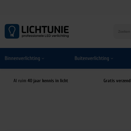
S
k
i
p
t
o
Binnenverlichting
Buitenverlichting
c
o
n
t
Al ruim
40 jaar kennis in licht
Gratis verzend
e
n
t