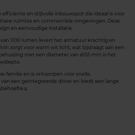
ficiënte en stijlvolle inbouwspot die ideaal is voor
nitaire ruimtes en commerciële omgevingen. Deze
sign en eenvoudige installatie.
van 1100 lumen levert het armatuur krachtig en
vin zorgt voor warm wit licht, wat bijdraagt aan een
 behuizing met een diameter van ø155 mm is het
wdiepte.
e-familie en is ontworpen voor snelle,
n van een geïntegreerde driver en biedt een lange
sbehoefte.a