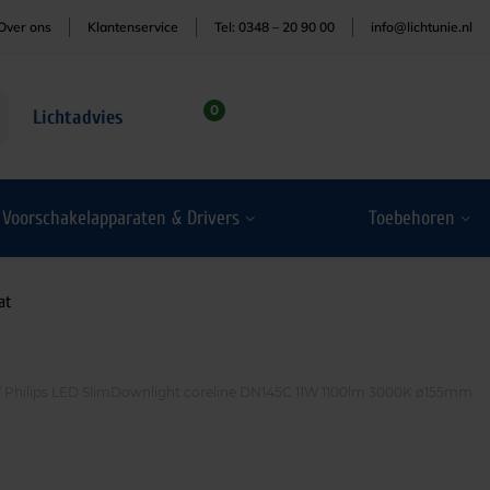
Over ons
Klantenservice
Tel: 0348 – 20 90 00
info@lichtunie.nl
0
Lichtadvies
Voorschakelapparaten & Drivers
Toebehoren
at
Philips LED SlimDownlight coreline DN145C 11W 1100lm 3000K ø155mm