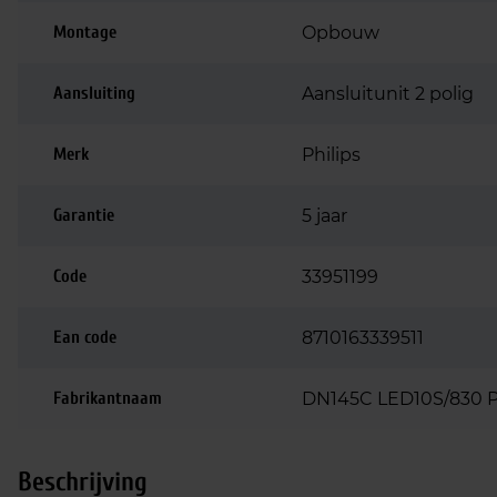
Montage
Opbouw
Aansluiting
Aansluitunit 2 polig
Merk
Philips
Garantie
5 jaar
Code
33951199
Ean code
8710163339511
Fabrikantnaam
DN145C LED10S/830 P
Beschrijving