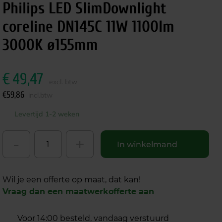
Philips LED SlimDownlight
coreline DN145C 11W 1100lm
3000K ø155mm
€
49,47
excl. btw
€
59,86
incl.btw
Levertijd 1-2 weken
-
+
In winkelmand
Wil je een offerte op maat, dat kan!
Vraag dan een maatwerkofferte aan
Voor 14:00 besteld, vandaag verstuurd