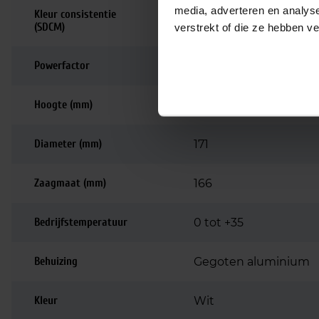
media, adverteren en analys
Kleur consistentie
<3 SDCM
(SDCM)
verstrekt of die ze hebben v
Powerfactor
>0.90
Hoogte (mm)
50
Diameter (mm)
171
Zaagmaat (mm)
166
Bedrijfstemperatuur
0 tot +35
Behuizing
Gegoten aluminium
Kleur
Wit