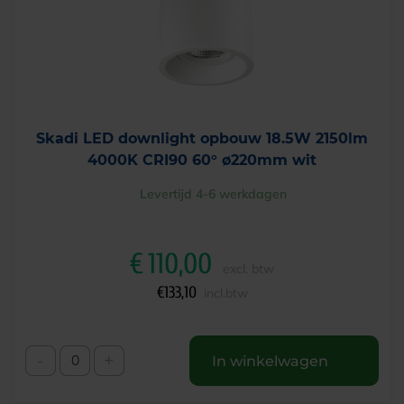
Skadi LED downlight opbouw 18.5W 2150lm
4000K CRI90 60° ø220mm wit
Levertijd 4-6 werkdagen
€
110,00
excl. btw
€
133,10
incl.btw
-
+
In winkelwagen