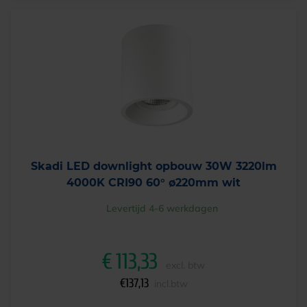
Skadi LED downlight opbouw 30W 3220lm
4000K CRI90 60° ø220mm wit
Levertijd 4-6 werkdagen
€
113,33
excl. btw
€
137,13
incl.btw