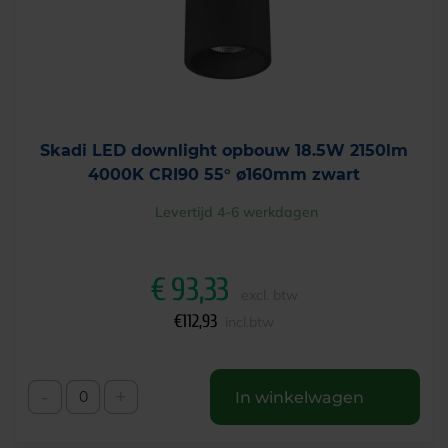
Skadi LED downlight opbouw 18.5W 2150lm
4000K CRI90 55° ø160mm zwart
Levertijd 4-6 werkdagen
€
93,33
excl. btw
€
112,93
incl.btw
-
+
In winkelwagen