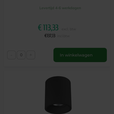
Levertijd 4-6 werkdagen
€
113,33
excl. btw
€
137,13
incl.btw
-
+
In winkelwagen