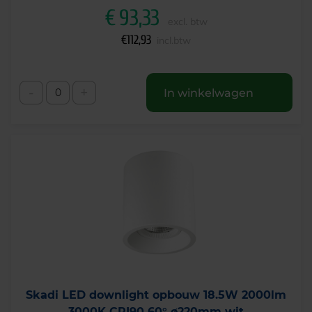
€
93,33
excl. btw
€
112,93
incl.btw
-
+
In winkelwagen
Skadi LED downlight opbouw 18.5W 2000lm
3000K CRI90 60° ø220mm wit