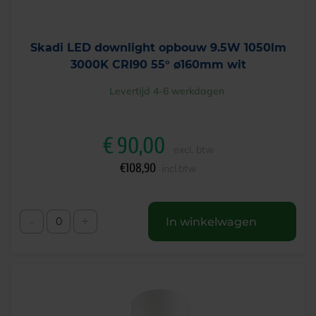
Skadi LED downlight opbouw 9.5W 1050lm
3000K CRI90 55° ø160mm wit
Levertijd 4-6 werkdagen
€
90,00
excl. btw
€
108,90
incl.btw
-
+
In winkelwagen