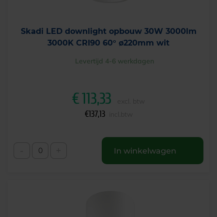
Skadi LED downlight opbouw 30W 3000lm
3000K CRI90 60° ø220mm wit
Levertijd 4-6 werkdagen
€
113,33
excl. btw
€
137,13
incl.btw
-
+
In winkelwagen