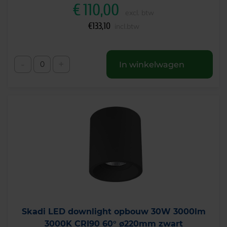
€
110,00
excl. btw
€
133,10
incl.btw
-
+
In winkelwagen
Skadi LED downlight opbouw 30W 3000lm
3000K CRI90 60° ø220mm zwart