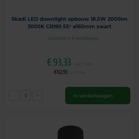
Skadi LED downlight opbouw 18.5W 2000lm
3000K CRI90 55° ø160mm zwart
Levertijd 4-6 werkdagen
€
93,33
excl. btw
€
112,93
incl.btw
-
+
In winkelwagen