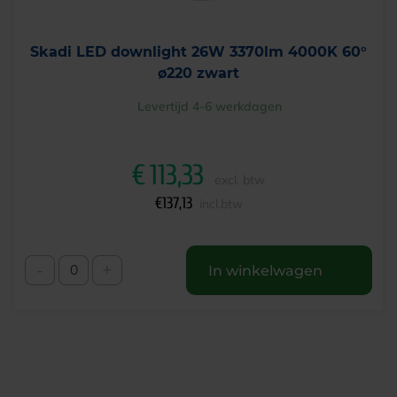
Skadi LED downlight 26W 3370lm 4000K 60°
ø220 zwart
Levertijd 4-6 werkdagen
€
113,33
excl. btw
€
137,13
incl.btw
-
+
In winkelwagen