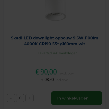
Skadi LED downlight opbouw 9.5W 1100lm
4000K CRI90 55° ø160mm wit
Levertijd 4-6 werkdagen
€
90,00
excl. btw
€
108,90
incl.btw
-
+
In winkelwagen