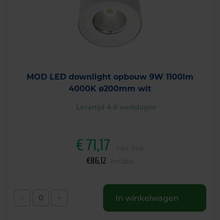
MOD LED downlight opbouw 9W 1100lm
4000K ø200mm wit
Levertijd 4-6 werkdagen
€
71,17
excl. btw
€
86,12
incl.btw
-
+
In winkelwagen