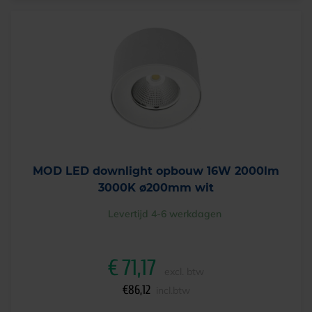
MOD LED downlight opbouw 16W 2000lm
3000K ø200mm wit
Levertijd 4-6 werkdagen
€
71,17
excl. btw
€
86,12
incl.btw