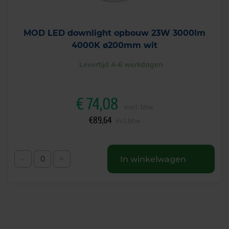
MOD LED downlight opbouw 23W 3000lm
4000K ø200mm wit
Levertijd 4-6 werkdagen
€
74,08
excl. btw
€
89,64
incl.btw
-
+
In winkelwagen