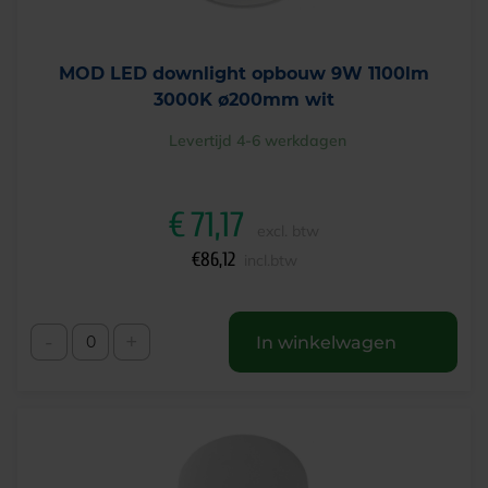
MOD LED downlight opbouw 9W 1100lm
3000K ø200mm wit
Levertijd 4-6 werkdagen
€
71,17
excl. btw
€
86,12
incl.btw
-
+
In winkelwagen