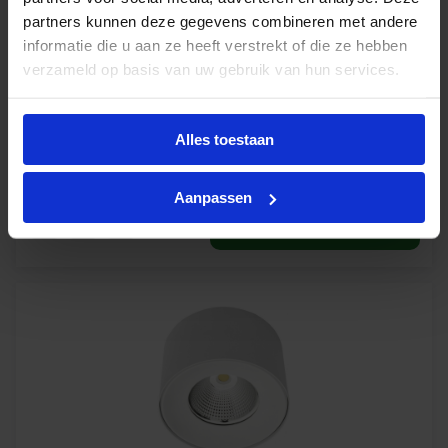
partners kunnen deze gegevens combineren met andere
Levertijd 4-6 werkdagen
informatie die u aan ze heeft verstrekt of die ze hebben
verzameld op basis van uw gebruik van hun services.
€
74,08
excl. btw
Alles toestaan
€
89,64
incl.btw
Aanpassen
-
+
In winkelwagen