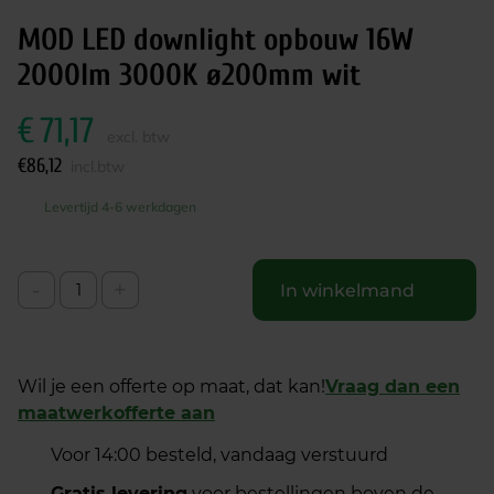
MOD LED downlight opbouw 16W
2000lm 3000K ø200mm wit
€
71,17
excl. btw
€
86,12
incl.btw
Levertijd 4-6 werkdagen
-
+
In winkelmand
Wil je een offerte op maat, dat kan!
Vraag dan een
maatwerkofferte aan
Voor 14:00 besteld, vandaag verstuurd
Gratis levering
voor bestellingen boven de