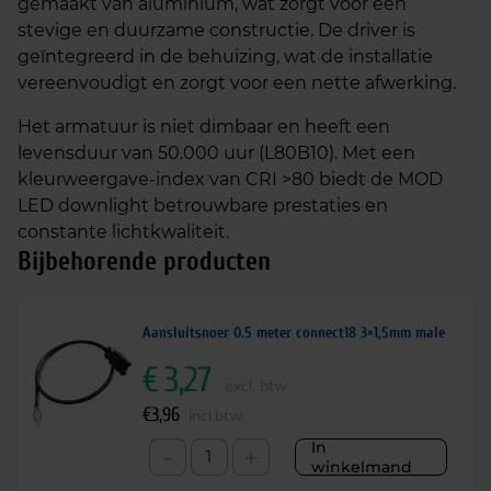
gemaakt van aluminium, wat zorgt voor een
stevige en duurzame constructie. De driver is
geïntegreerd in de behuizing, wat de installatie
vereenvoudigt en zorgt voor een nette afwerking.
Het armatuur is niet dimbaar en heeft een
levensduur van 50.000 uur (L80B10). Met een
kleurweergave-index van CRI >80 biedt de MOD
LED downlight betrouwbare prestaties en
constante lichtkwaliteit.
Bijbehorende producten
Aansluitsnoer 0.5 meter connect18 3×1,5mm male
€
3,27
excl. btw
€
3,96
incl.btw
In
-
+
winkelmand