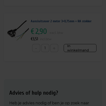
Aansluitsnoer 2 meter 3×0,75mm + RA stekker
€
2,90
excl. btw
€
3,51
incl.btw
In
-
+
winkelmand
Advies of hulp nodig?
Heb je advies nodig of ben je op zoek naar