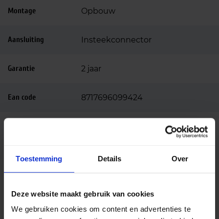
Montage
Opbouw
Aansluiting
Insteekconnector
Garantie
2 jaar
Ean code
8717696099424
3-fase railadapter, Casambi
Opties op
dimbaar, Dali dimbaar, noodunit,
aanvraag
Pendelset
Toestemming
Details
Over
Beschrijving
Deze website maakt gebruik van cookies
De MOD LED downlight is een krachtige
We gebruiken cookies om content en advertenties te
opbouwspot die zorgt voor comfortabele