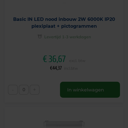
Basic IN LED nood inbouw 2W 6000K IP20
plexiplaat + pictogrammen
Levertijd 1-3 werkdagen
€
36,67
excl. btw
€
44,37
incl.btw
-
+
In winkelwagen