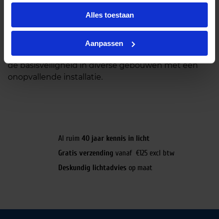
vluchtwegaanduiding. Kies tussen een standaard
Alles toestaan
model en een model met geïntegreerde
autotestfunctie voor extra zekerheid en minimaal
onderhoud. De Basic IN serie is een praktische en
Aanpassen
budgetvriendelijke keuze voor het waarborgen van
de basisveiligheid in diverse gebouwen met een
onopvallende installatie.
Al ruim
40 jaar kennis in licht
Gratis verzending
vanaf €125 excl btw
Deskundig lichtadvies
op maat