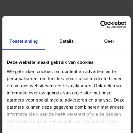
Beschrijving
Toestemming
Details
Over
Basic IN LED Nood Inbouw Armaturen
Deze website maakt gebruik van cookies
De Basic IN LED nood inbouw armaturen bieden
We gebruiken cookies om content en advertenties te
een eenvoudige en functionele oplossing voor
personaliseren, om functies voor social media te bieden
basis noodverlichting in droge binnenruimtes
en om ons websiteverkeer te analyseren. Ook delen we
(IP20). Deze discrete armaturen zijn ontworpen
informatie over uw gebruik van onze site met onze
voor inbouw in plafonds en verbruiken slechts 2W,
partners voor social media, adverteren en analyse. Deze
terwijl ze een helder wit licht (6000K) produceren
partners kunnen deze gegevens combineren met andere
om vluchtroutes duidelijk te markeren bij
informatie die u aan ze heeft verstrekt of die ze hebben
stroomuitval. De armaturen zijn voorzien van een
verzameld op basis van uw gebruik van hun services.
plexiplaat en worden geleverd inclusief een set
universele pictogrammen voor flexibele