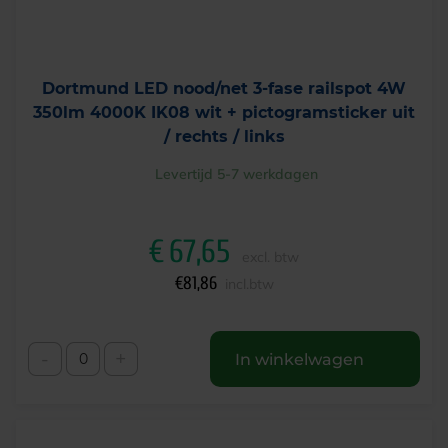
Dortmund LED nood/net 3-fase railspot 4W
350lm 4000K IK08 wit + pictogramsticker uit
/ rechts / links
Levertijd 5-7 werkdagen
€
67,65
excl. btw
€
81,86
incl.btw
-
+
In winkelwagen