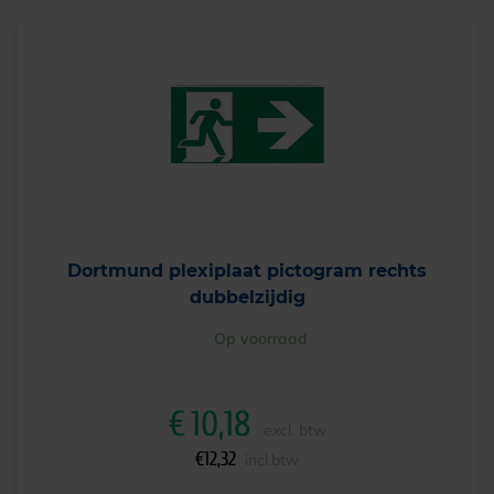
Dortmund plexiplaat pictogram rechts
dubbelzijdig
Op voorraad
€
10,18
excl. btw
€
12,32
incl.btw