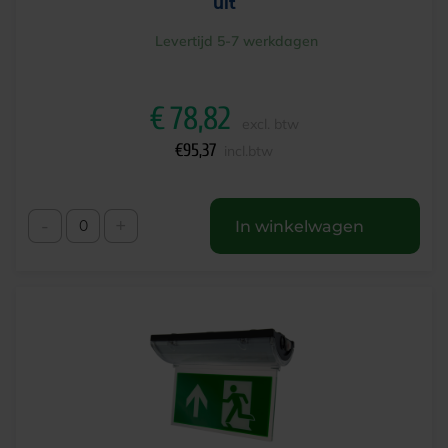
uit
Levertijd 5-7 werkdagen
€
78,82
excl. btw
€
95,37
incl.btw
-
+
In winkelwagen