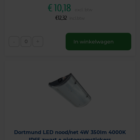
€
10,18
excl. btw
€
12,32
incl.btw
-
+
In winkelwagen
Dortmund LED nood/net 4W 350lm 4000K
IP65 zwart + pictogramstickers