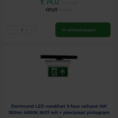
€
74,12
excl. btw
€
89,69
incl.btw
-
+
In winkelwagen
Dortmund LED nood/net 3-fase railspot 4W
350lm 4000K IK07 wit + plexiplaat pictogram