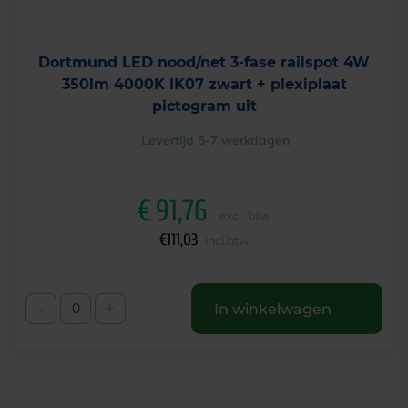
Dortmund LED nood/net 3-fase railspot 4W
350lm 4000K IK07 zwart + plexiplaat
pictogram uit
Levertijd 5-7 werkdagen
€
91,76
excl. btw
€
111,03
incl.btw
-
+
In winkelwagen