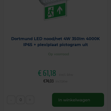
Dortmund LED nood/net 4W 350lm 4000K
IP65 + plexiplaat pictogram uit
Op voorraad
€
61,18
excl. btw
€
74,03
incl.btw
-
+
In winkelwagen