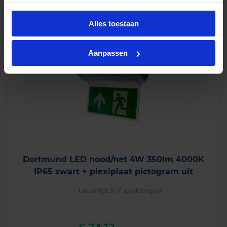
-
+
In winkelwagen
Alles toestaan
Aanpassen
Dortmund LED nood/net 4W 350lm 4000K
IP65 zwart + plexiplaat pictogram uit
Levertijd 5-7 werkdagen