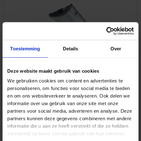
Toestemming
Details
Over
Dortmund LED nood/net 3-fase railspot 4W
Deze website maakt gebruik van cookies
350lm 4000K IK08 zwart + pictogramsticker
uit / rechts / links
We gebruiken cookies om content en advertenties te
personaliseren, om functies voor social media te bieden
Levertijd 5-7 werkdagen
en om ons websiteverkeer te analyseren. Ook delen we
informatie over uw gebruik van onze site met onze
partners voor social media, adverteren en analyse. Deze
€
80,59
excl. btw
partners kunnen deze gegevens combineren met andere
€
97,51
incl.btw
informatie die u aan ze heeft verstrekt of die ze hebben
verzameld op basis van uw gebruik van hun services.