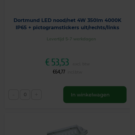
Dortmund LED nood/net 4W 350lm 4000K
IP65 + pictogramstickers uit/rechts/links
Levertijd 5-7 werkdagen
€
53,53
excl. btw
€
64,77
incl.btw
-
+
In winkelwagen