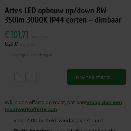
Artes LED opbouw up/down 8W
350lm 3000K IP44 corten – dimbaar
€
101,71
excl. btw
€
123,07
incl.btw
Levertijd 5-7 werkdagen
-
+
In winkelmand
Wil je een offerte op maat, dat kan!
Vraag dan een
maatwerkofferte aan
Voor 14:00 besteld, vandaag verstuurd
Gratis levering
voor bestellingen boven de