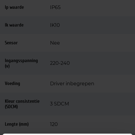
Ip waarde
IP65
Ik waarde
IK10
Sensor
Nee
Ingangsspanning
220-240
(v)
Voeding
Driver inbegrepen
Kleur consistentie
3 SDCM
(SDCM)
Lengte (mm)
120