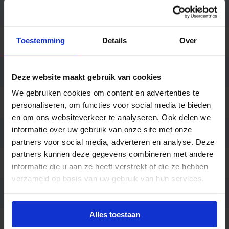
Breedte (mm)
110
Toestemming
Details
Over
Hoogte (mm)
120
Behuizing
Aluminium
Deze website maakt gebruik van cookies
We gebruiken cookies om content en advertenties te
Kleur
Corten
personaliseren, om functies voor social media te bieden
en om ons websiteverkeer te analyseren. Ook delen we
informatie over uw gebruik van onze site met onze
Montage
Opbouw
partners voor social media, adverteren en analyse. Deze
partners kunnen deze gegevens combineren met andere
Aansluiting
Schroefloos klemmenblok
informatie die u aan ze heeft verstrekt of die ze hebben
verzameld op basis van uw gebruik van hun services.
Merk
SG Lighting
Alles toestaan
Garantie
5 jaar