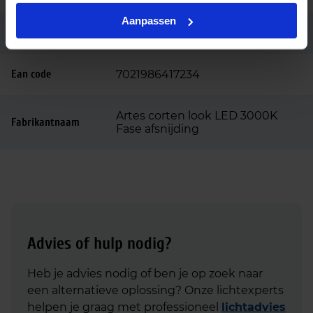
Aanpassen
Code
641723
Ean code
7021986417234
Artes corten look LED 3000K
Fabrikantnaam
Fase afsnijding
Advies of hulp nodig?
Heb je advies nodig of ben je op zoek naar
een alternatieve oplossing? Onze lichtexperts
helpen je graag met professioneel
lichtadvies