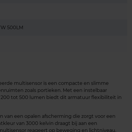
 WW 500LM
erde multisensor is een compacte en slimme
enruimten zoals portieken. Met een instelbaar
00 tot 500 lumen biedt dit armatuur flexibiliteit in
ien van een opalen afscherming die zorgt voor een
htkleur van 3000 kelvin draagt bij aan een
ultisensor reageert op beweging en lichtniveau,