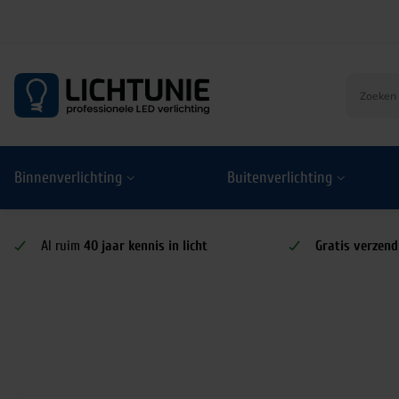
S
k
i
p
t
o
Binnenverlichting
Buitenverlichting
c
o
n
t
Al ruim
40 jaar kennis in licht
Gratis verzend
e
n
t