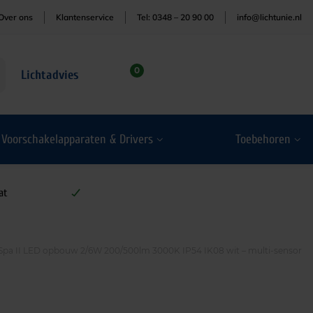
Over ons
Klantenservice
Tel: 0348 – 20 90 00
info@lichtunie.nl
0
Lichtadvies
Voorschakelapparaten & Drivers
Toebehoren
at
Spa II LED opbouw 2/6W 200/500lm 3000K IP54 IK08 wit – multi-sensor