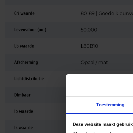
Cri waarde
80-89 | Goede kleurw
Levensduur (uur)
50.000
Lb waarde
L80B10
Afscherming
Opaal / mat
Lichtdistributie
Symmetrisch
Dimbaar
Niet dimbaar
Toestemming
Ip waarde
IP54
Deze website maakt gebruik
Ik waarde
IK08