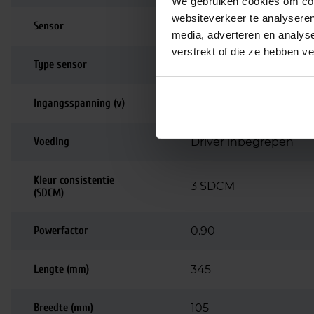
We gebruiken cookies om cont
websiteverkeer te analyseren
Sensor
Ja
media, adverteren en analys
verstrekt of die ze hebben v
Type sensor
afstand, Beweging, li
Ingangsspanning (v)
220-240
Voeding
Driver inbegrepen
Kleur consistentie
3 SDCM
(SDCM)
Powerfactor
0.90
Lengte (mm)
345
Breedte (mm)
105