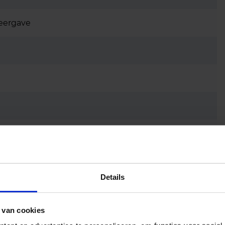
eergave
Details
 van cookies