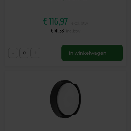
€
116,97
excl. btw
€
141,53
incl.btw
-
+
In winkelwagen