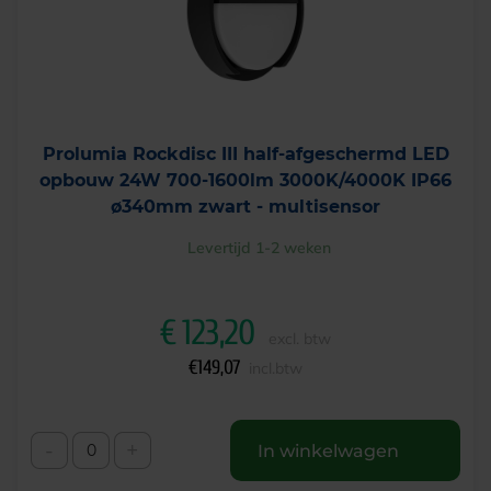
Prolumia Rockdisc III half-afgeschermd LED
opbouw 24W 700-1600lm 3000K/4000K IP66
ø340mm zwart - multisensor
Levertijd 1-2 weken
€
123,20
excl. btw
€
149,07
incl.btw
-
+
In winkelwagen