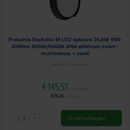
Prolumia Rockdisc III LED opbouw 24.5W 900-
2000lm 3000K/4000K IP66 ø340mm zwart -
multisensor + nood
Levertijd 2-3 weken
€
145,57
excl. btw
€
176,14
incl.btw
-
+
In winkelwagen