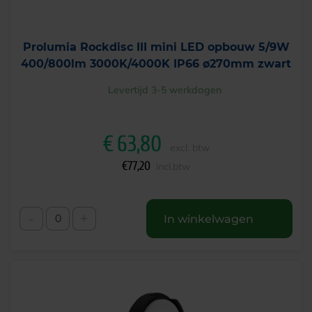
Prolumia Rockdisc III mini LED opbouw 5/9W
400/800lm 3000K/4000K IP66 ø270mm zwart
Levertijd 3-5 werkdagen
€
63,80
excl. btw
€
77,20
incl.btw
-
+
In winkelwagen