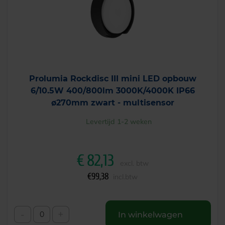
Prolumia Rockdisc III mini LED opbouw
6/10.5W 400/800lm 3000K/4000K IP66
ø270mm zwart - multisensor
Levertijd 1-2 weken
€
82,13
excl. btw
€
99,38
incl.btw
-
+
In winkelwagen