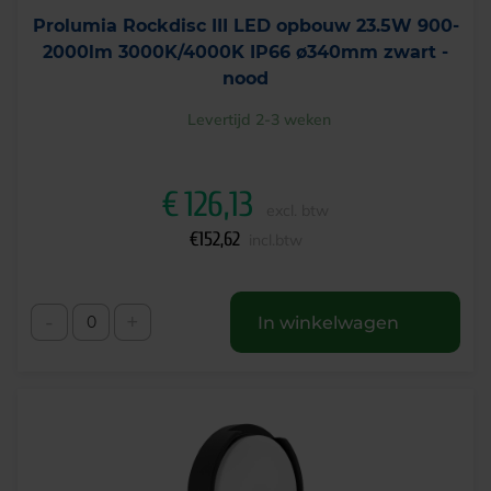
Prolumia Rockdisc III LED opbouw 23.5W 900-
2000lm 3000K/4000K IP66 ø340mm zwart -
nood
Levertijd 2-3 weken
€
126,13
excl. btw
€
152,62
incl.btw
-
+
In winkelwagen