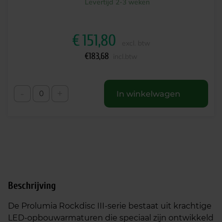
Levertijd 2-3 weken
€
151,80
excl. btw
€
183,68
incl.btw
-
+
In winkelwagen
Beschrijving
De Prolumia Rockdisc III-serie bestaat uit krachtige
LED-opbouwarmaturen die speciaal zijn ontwikkeld