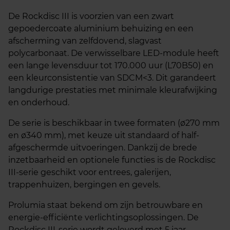
De Rockdisc III is voorzien van een zwart
gepoedercoate aluminium behuizing en een
afscherming van zelfdovend, slagvast
polycarbonaat. De verwisselbare LED-module heeft
een lange levensduur tot 170.000 uur (L70B50) en
een kleurconsistentie van SDCM<3. Dit garandeert
langdurige prestaties met minimale kleurafwijking
en onderhoud.
De serie is beschikbaar in twee formaten (ø270 mm
en ø340 mm), met keuze uit standaard of half-
afgeschermde uitvoeringen. Dankzij de brede
inzetbaarheid en optionele functies is de Rockdisc
III-serie geschikt voor entrees, galerijen,
trappenhuizen, bergingen en gevels.
Prolumia staat bekend om zijn betrouwbare en
energie-efficiënte verlichtingsoplossingen. De
Rockdisc III-serie wordt geleverd met 5 jaar