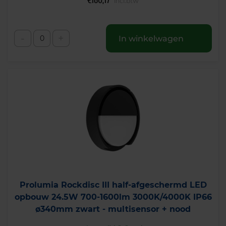
€
160,17
incl.btw
-
+
In winkelwagen
Prolumia Rockdisc III half-afgeschermd LED
opbouw 24.5W 700-1600lm 3000K/4000K IP66
ø340mm zwart - multisensor + nood