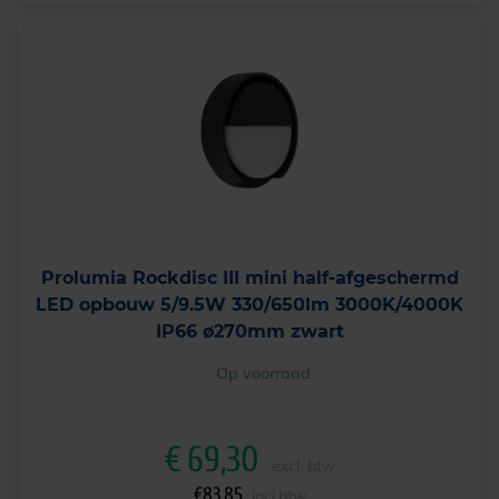
Prolumia Rockdisc III mini half-afgeschermd
LED opbouw 5/9.5W 330/650lm 3000K/4000K
IP66 ø270mm zwart
Op voorraad
€
69,30
excl. btw
€
83,85
incl.btw