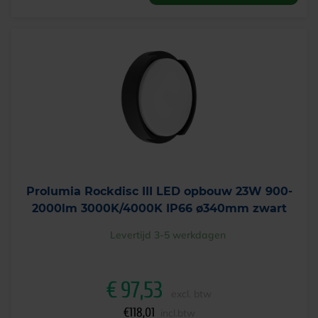
Prolumia Rockdisc III LED opbouw 23W 900-
2000lm 3000K/4000K IP66 ø340mm zwart
Levertijd 3-5 werkdagen
€
97,53
excl. btw
€
118,01
incl.btw