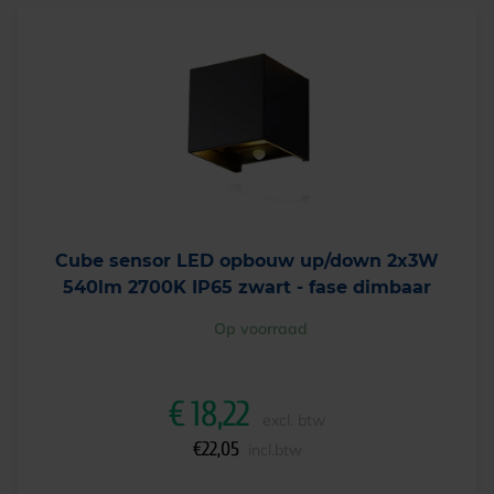
Cube sensor LED opbouw up/down 2x3W
540lm 2700K IP65 zwart - fase dimbaar
Op voorraad
€
18,22
excl. btw
€
22,05
incl.btw