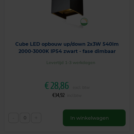
Cube LED opbouw up/down 2x3W 540lm
2000-3000K IP54 zwart - fase dimbaar
Levertijd 1-3 werkdagen
€
28,86
excl. btw
€
34,92
incl.btw
-
+
In winkelwagen