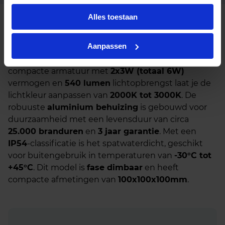
Alles toestaan
Beschrijving
Aanpassen
De
Cube LED Opbouw Up-Down
in elegant
zwart
biedt dynamische sfeerverlichting voor je gevel. Dit
compacte armatuur met
2x3W (totaal 6W)
vermogen en
540 lumen
lichtopbrengst laat je de
lichtkleur aanpassen van
2000K tot 3000K
. De
robuuste
aluminium behuizing
is gebouwd voor
duurzaamheid met een levensduur van circa
25.000 branduren
en
3 jaar garantie
. Met een
IP54
-classificatie is het spatwaterdicht, geschikt
voor buitengebruik in temperaturen van
-30°C tot
+45°C
. Dit model is
fase dimbaar
en heeft
compacte afmetingen van
100x100x100mm
.