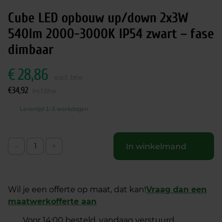
Cube LED opbouw up/down 2x3W
540lm 2000-3000K IP54 zwart – fase
dimbaar
€
28,86
excl. btw
€
34,92
incl.btw
Levertijd 1-3 werkdagen
-
+
In winkelmand
Wil je een offerte op maat, dat kan!
Vraag dan een
maatwerkofferte aan
Voor 14:00 besteld, vandaag verstuurd