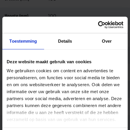
Hoogte (mm)
100
Bedrijfstemperatu
-30 tot +45
ur
Toestemming
Details
Over
Behuizing
Aluminium
Deze website maakt gebruik van cookies
We gebruiken cookies om content en advertenties te
Kleur
Zwart
personaliseren, om functies voor social media te bieden
en om ons websiteverkeer te analyseren. Ook delen we
Montage
Opbouw
informatie over uw gebruik van onze site met onze
partners voor social media, adverteren en analyse. Deze
partners kunnen deze gegevens combineren met andere
Garantie
3 jaar
informatie die u aan ze heeft verstrekt of die ze hebben
verzameld op basis van uw gebruik van hun services.
Code
LU154136