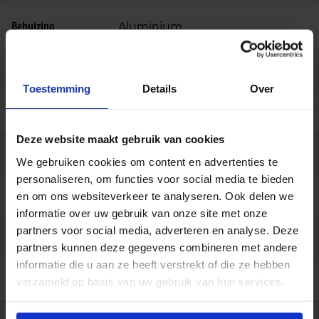
Behuizing
Aluminium
Kleur
Zwart
Toestemming
Details
Over
Montage
Opbouw
Deze website maakt gebruik van cookies
Aansluiting
Insteekconnector
We gebruiken cookies om content en advertenties te
personaliseren, om functies voor social media te bieden
Merk
SG Lighting
en om ons websiteverkeer te analyseren. Ook delen we
informatie over uw gebruik van onze site met onze
partners voor social media, adverteren en analyse. Deze
Garantie
5 jaar (5 jaar anti corrosie)
partners kunnen deze gegevens combineren met andere
informatie die u aan ze heeft verstrekt of die ze hebben
Code
LU111707
verzameld op basis van uw gebruik van hun services.