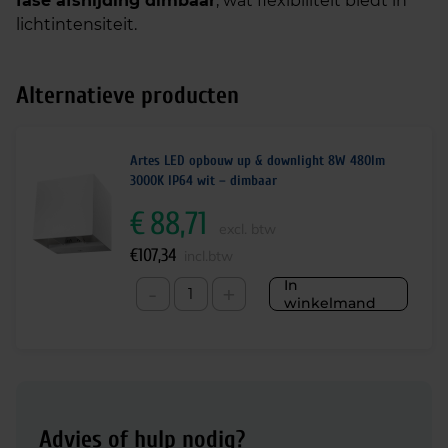
fase afsnijding dimbaar
, wat flexibiliteit biedt in
lichtintensiteit.
Alternatieve producten
Artes LED opbouw up & downlight 8W 480lm
3000K IP64 wit – dimbaar
€
88,71
excl. btw
€
107,34
incl.btw
In
-
+
winkelmand
Advies of hulp nodig?