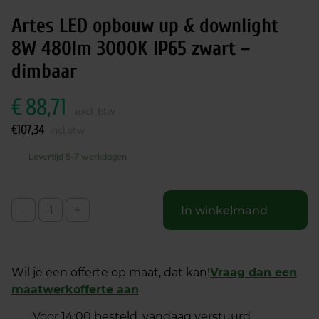
Artes LED opbouw up & downlight
8W 480lm 3000K IP65 zwart –
dimbaar
€
88,71
excl. btw
€
107,34
incl.btw
Levertijd 5-7 werkdagen
-
+
In winkelmand
Wil je een offerte op maat, dat kan!
Vraag dan een
maatwerkofferte aan
Voor 14:00 besteld, vandaag verstuurd