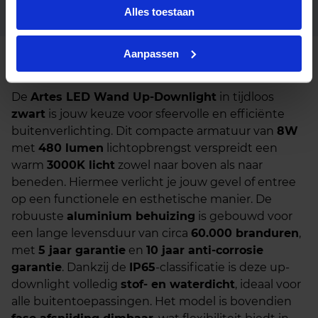
Artes zwart LED 3000K Fase
Fabrikantnaam
Alles toestaan
afsnijding
Aanpassen
Beschrijving
De
Artes LED Wand Up-Downlight
in tijdloos
zwart
is jouw keuze voor sfeervolle en efficiënte
buitenverlichting. Dit compacte armatuur van
8W
met
480 lumen
lichtopbrengst verspreidt een
warm
3000K licht
zowel naar boven als naar
beneden. Hiermee verlicht je jouw gevel of entree
op een functionele en esthetische manier. De
robuuste
aluminium behuizing
is gebouwd voor
een lange levensduur van circa
60.000 branduren
,
met
5 jaar garantie
en
10 jaar anti-corrosie
garantie
. Dankzij de
IP65
-classificatie is deze up-
downlight volledig
stof- en waterdicht
, ideaal voor
alle buitentoepassingen. Het model is bovendien