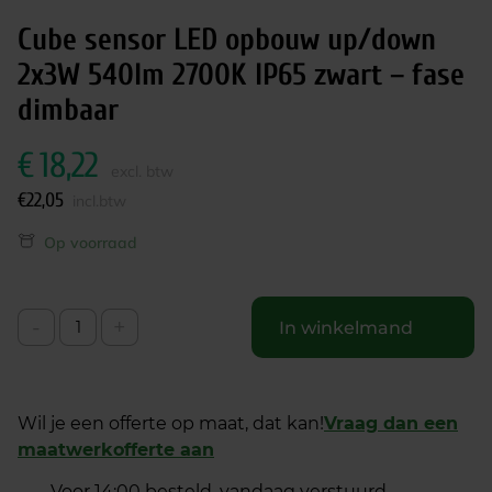
Cube sensor LED opbouw up/down
2x3W 540lm 2700K IP65 zwart – fase
dimbaar
€
18,22
excl. btw
€
22,05
incl.btw
Op voorraad
-
+
In winkelmand
Wil je een offerte op maat, dat kan!
Vraag dan een
maatwerkofferte aan
Voor 14:00 besteld, vandaag verstuurd