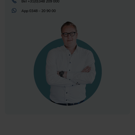
Bel
+31(0)348 209 000
App
0348 – 20 90 00