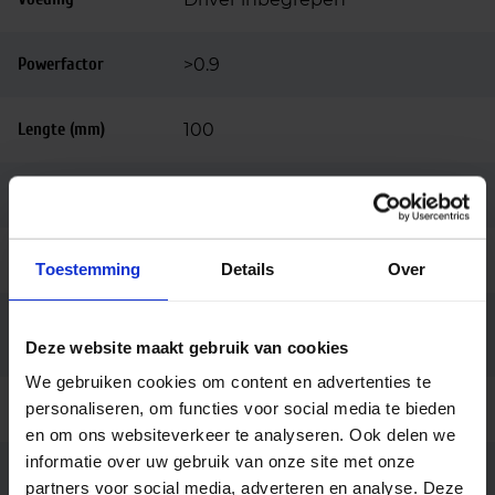
Powerfactor
>0.9
Lengte (mm)
100
Breedte (mm)
100
Hoogte (mm)
100
Toestemming
Details
Over
Bedrijfstemperatu
-30 tot +45
ur
Deze website maakt gebruik van cookies
We gebruiken cookies om content en advertenties te
personaliseren, om functies voor social media te bieden
Behuizing
Aluminium
en om ons websiteverkeer te analyseren. Ook delen we
informatie over uw gebruik van onze site met onze
Kleur
Zwart
partners voor social media, adverteren en analyse. Deze