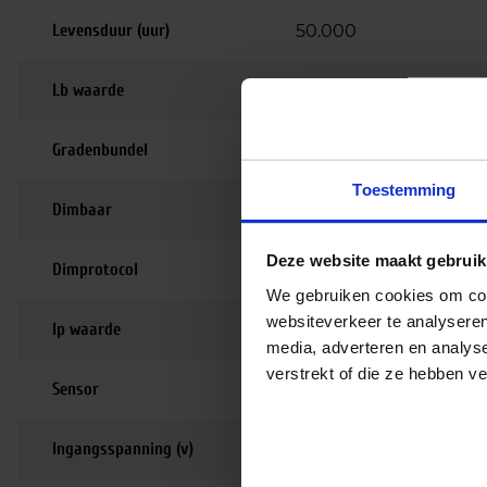
Levensduur (uur)
50.000
Lb waarde
L90B10
Gradenbundel
110 graden
Toestemming
Dimbaar
Dimbaar
Deze website maakt gebruik
Dimprotocol
Fase afsnijding
We gebruiken cookies om cont
websiteverkeer te analyseren
Ip waarde
IP44
media, adverteren en analys
verstrekt of die ze hebben v
Sensor
Nee
Ingangsspanning (v)
220-240