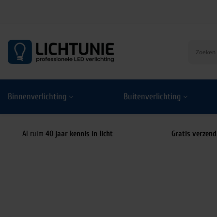
S
k
i
p
t
o
Binnenverlichting
Buitenverlichting
c
o
n
t
Al ruim
40 jaar kennis in licht
Gratis verzend
e
n
t