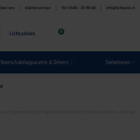
Over ons
Klantenservice
Tel: 0348 – 20 90 00
info@lichtunie.nl
0
Lichtadvies
Voorschakelapparaten & Drivers
Toebehoren
at
ten
/
Fagernes big LED opbouw 9W 280lm 2700K IP44 zwart – dimbaar