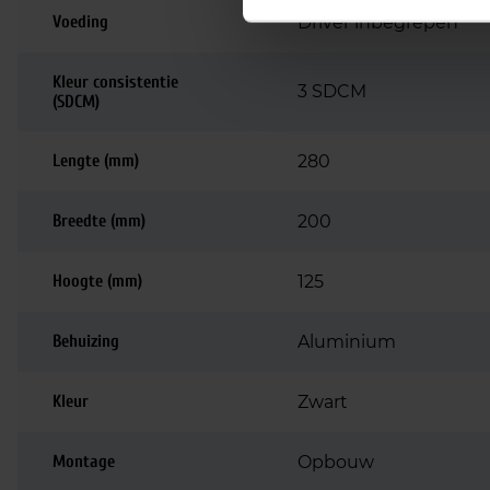
Voeding
Driver inbegrepen
Kleur consistentie
3 SDCM
(SDCM)
Lengte (mm)
280
Breedte (mm)
200
Hoogte (mm)
125
Behuizing
Aluminium
Kleur
Zwart
Montage
Opbouw