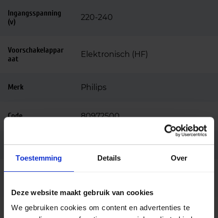
Ingangsspanning
220-240
(v)
Voorschakelappar
Elektronisch (HF)
aat
Merk
Philips
Code
80972500
Ean code
8711500880758
Toestemming
Details
Over
HF-R 2 26-42 PL-T/C EII 220-240V
Fabrikantnaam
50/60Hz
Deze website maakt gebruik van cookies
We gebruiken cookies om content en advertenties te