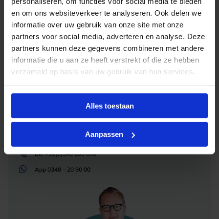
personaliseren, om functies voor social media te bieden
en om ons websiteverkeer te analyseren. Ook delen we
informatie over uw gebruik van onze site met onze
partners voor social media, adverteren en analyse. Deze
Advies of hulp nodig?
partners kunnen deze gegevens combineren met andere
informatie die u aan ze heeft verstrekt of die ze hebben
Heb je advies nodig of ben je op zoek naar
verzameld op basis van uw gebruik van hun services.
een alternatieve oplossing? Onze lichtexperts
helpen je graag met professioneel
lichtadvies
en zorgen voor de juiste licht oplossing. Aarzel
Alles toestaan
niet om contact met ons op te nemen.
Aanpassen
Mail
info@lichtunie.nl
Bel
+31(0)348 209 000
App
0348 – 20 90 00