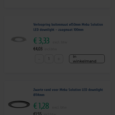
Verloopring buitenmaat ø150mm Meba Solution
LED downlight – zaagmaat 100mm
€
3,33
excl. btw
€
4,03
incl.btw
In
-
+
winkelmand
Zwarte rand voor Meba Solution LED downlight
Ø114mm
€
1,28
excl. btw
€
1,55
incl.btw