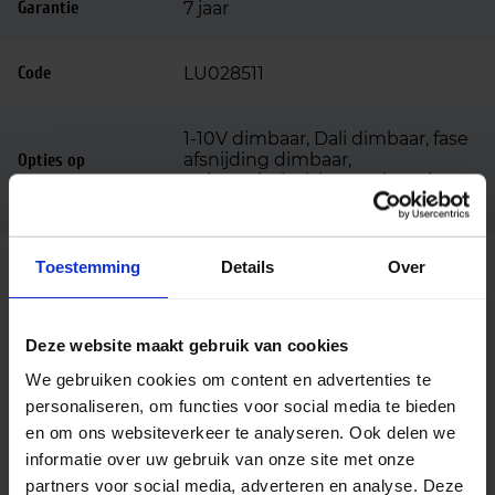
Garantie
7 jaar
Code
LU028511
1-10V dimbaar, Dali dimbaar, fase
afsnijding dimbaar,
Opties op
aanvraag
opbouwbehuizing, verloopring,
Zwarte rand
Toestemming
Details
Over
Beschrijving
Deze Meba Solution LED downlight is een
Deze website maakt gebruik van cookies
compacte en hoogwaardige downlighter,
We gebruiken cookies om content en advertenties te
ontworpen voor toepassingen waar gericht licht en
personaliseren, om functies voor social media te bieden
visueel comfort centraal staan. Met een vermogen
en om ons websiteverkeer te analyseren. Ook delen we
van 10 watt en een lichtopbrengst van 1000 lumen
informatie over uw gebruik van onze site met onze
biedt deze spot efficiënte prestaties voor kantoren,
partners voor social media, adverteren en analyse. Deze
gangen, sanitaire ruimtes en andere functionele