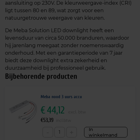
aansluiting op 230V. De kleurweergave-index (CRI)
ligt tussen 80 en 89, wat zorgt voor een
natuurgetrouwe weergave van kleuren.
De Meba Solution LED downlight heeft een
levensduur van circa 50.000 branduren, waardoor
hij jarenlang meegaat zonder noemenswaardig
onderhoud. Met een garantieperiode van 7 jaar
biedt deze downlight extra zekerheid en
duurzaamheid bij professioneel gebruik.
Bijbehorende producten
Meba nood 3 uurs accu
€
44,12
excl. btw
€
53,39
incl.btw
In
-
+
winkelmand