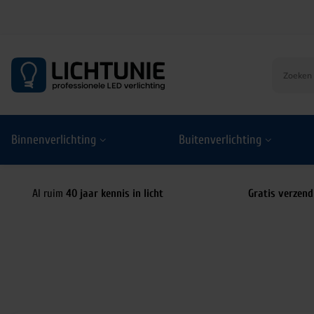
S
k
i
p
t
o
Binnenverlichting
Buitenverlichting
c
o
n
t
Al ruim
40 jaar kennis in licht
Gratis verzend
e
n
t