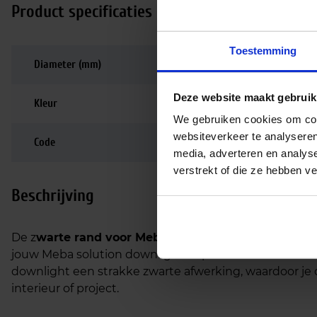
Product specificaties
Toestemming
Diameter (mm)
114
Deze website maakt gebruik
Kleur
Zwart
We gebruiken cookies om cont
websiteverkeer te analyseren
Code
LU029351
media, adverteren en analys
verstrekt of die ze hebben v
Beschrijving
De z
warte rand voor Meba solution LED downligh
jouw Meba solution downlight te personaliseren. Met
downlight een strakke zwarte afwerking, waardoor je d
interieur of project.