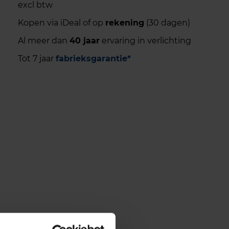
excl btw
Kopen via iDeal of op
rekening
(30 dagen)
Al meer dan
40 jaar
ervaring in verlichting
Tot 7 jaar
fabrieksgarantie*