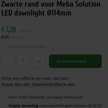
Zwarte rand voor Meba Solution
LED downlight Ø114mm
€
1,28
excl. btw
€
1,55
incl.btw
Levertijd 1-3 werkdagen
-
+
In winkelmand
Wil je een offerte op maat, dat kan!
Vraag dan een maatwerkofferte aan
Voor 14:00 besteld, vandaag verstuurd
Gratis levering
voor bestellingen boven de €125