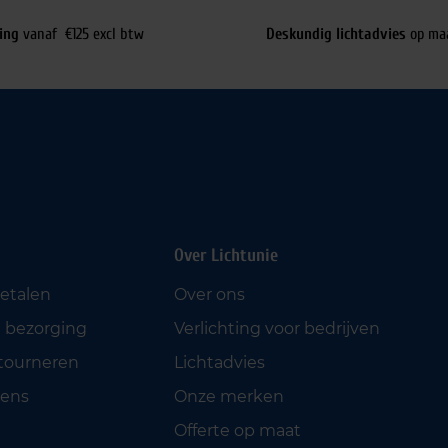
ing
vanaf €125 excl btw
Deskundig lichtadvies
op ma
Over Lichtunie
betalen
Over ons
 bezorging
Verlichting voor bedrijven
etourneren
Lichtadvies
ens
Onze merken
Offerte op maat