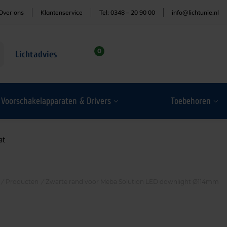
Over ons
Klantenservice
Tel: 0348 – 20 90 00
info@lichtunie.nl
0
Lichtadvies
Voorschakelapparaten & Drivers
Toebehoren
at
/
Producten
/
Zwarte rand voor Meba Solution LED downlight Ø114mm