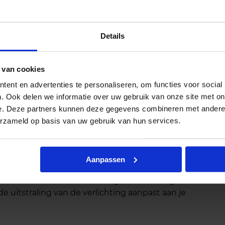
Details
 van cookies
ent en advertenties te personaliseren, om functies voor social
. Ook delen we informatie over uw gebruik van onze site met on
e. Deze partners kunnen deze gegevens combineren met andere i
erzameld op basis van uw gebruik van hun services.
Aanpassen
t van Ø114mm
is een accessoire om de afwerking van
 een
diameter van Ø114mm
geeft deze ring de
e uitstraling van de verlichting aanpast aan je