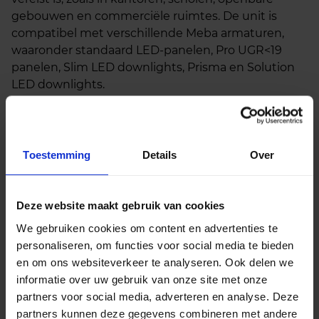
gebouwen en commerciële ruimtes. De unit is
compatibel met verschillende Meba armaturen,
waaronder standaard LED-panelen, Pro UGR<19
panelen, Slim LED downlights, Prisma en Solution
LED downlights.
De noodunit werkt op een ingangsspanning van
220–240 volt en schakelt automatisch over op
accuvoeding zodra de netspanning wegvalt. De
Toestemming
Details
Over
geïntegreerde accu biedt een autonomie van
maximaal drie uur, wat voldoet aan de gangbare
eisen voor noodverlichting in gebouwen. Dankzij de
Deze website maakt gebruik van cookies
universele toepassing is deze unit eenvoudig te
We gebruiken cookies om content en advertenties te
integreren in bestaande installaties zonder
personaliseren, om functies voor social media te bieden
aanpassingen aan de armatuur.
en om ons websiteverkeer te analyseren. Ook delen we
De behuizing is compact en geschikt voor
informatie over uw gebruik van onze site met onze
montage in of nabij het armatuur. De unit is
partners voor social media, adverteren en analyse. Deze
ontworpen voor betrouwbaarheid en veiligheid, en
partners kunnen deze gegevens combineren met andere