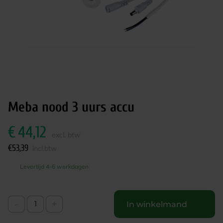
Meba nood 3 uurs accu
€
44,12
excl. btw
€
53,39
incl.btw
Levertijd 4-6 werkdagen
-
+
In winkelmand