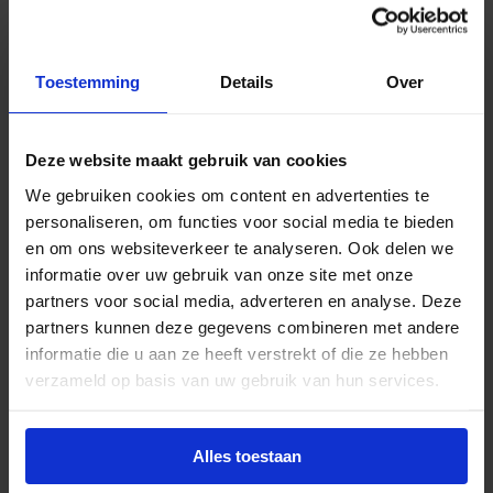
Beschrijving
De v
erloopring voor Meba solution LED
Toestemming
Details
Over
downlight
met een buitenmaat van
Ø150mm
is
ontworpen om de zaagmaat van jouw Meba
solution downlight aan te passen. Deze ring maakt
Deze website maakt gebruik van cookies
het mogelijk om een downlight met een zaagmaat
van
Ø100mm
te monteren in een bestaand gat van
We gebruiken cookies om content en advertenties te
Ø150mm
, wat flexibiliteit biedt bij installatie en
personaliseren, om functies voor social media te bieden
renovatie.
en om ons websiteverkeer te analyseren. Ook delen we
informatie over uw gebruik van onze site met onze
partners voor social media, adverteren en analyse. Deze
partners kunnen deze gegevens combineren met andere
informatie die u aan ze heeft verstrekt of die ze hebben
Advies of hulp nodig?
verzameld op basis van uw gebruik van hun services.
Heb je advies nodig of ben je op zoek naar
een alternatieve oplossing? Onze lichtexperts
Alles toestaan
helpen je graag met professioneel
lichtadvies