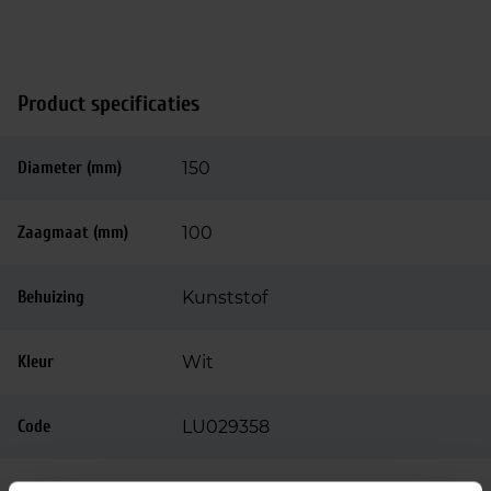
Product specificaties
Diameter (mm)
150
Zaagmaat (mm)
100
Behuizing
Kunststof
Kleur
Wit
Code
LU029358