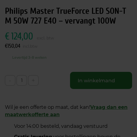
Philips Master TrueForce LED SON-T
M 50W 727 E40 – vervangt 100W
€
124,00
excl. btw
€
150,04
incl.btw
Levertijd 3-8 weken
-
+
In winkelmand
Wil je een offerte op maat, dat kan!
Vraag dan een
maatwerkofferte aan
Voor 14:00 besteld, vandaag verstuurd
Gratis levering
voor bestellingen boven de