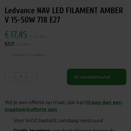
Ledvance NAV LED FILAMENT AMBER
V 15-50W 718 E27
€
17,45
excl. btw
€
21,11
incl.btw
Levertijd 2-3 weken
-
+
In winkelmand
Wil je een offerte op maat, dat kan!
Vraag dan een
maatwerkofferte aan
Voor 14:00 besteld, vandaag verstuurd
Gratis levering
voor bestellingen boven de