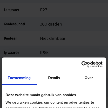
Lampvoet
E27
Gradenbundel
360 graden
Dimbaar
Niet dimbaar
Ip waarde
IP65
Ingangsspanning
220-240
(v)
Toestemming
Details
Over
Conventioneel (EM),
Voorschakelappar
aat
Netspanning (AC mains)
Deze website maakt gebruik van cookies
We gebruiken cookies om content en advertenties te
Kleur consistentie
<6 SDCM