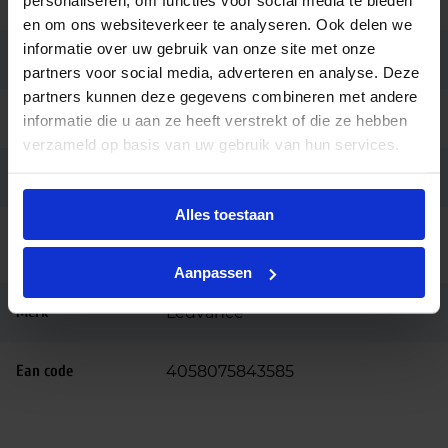
personaliseren, om functies voor social media te bieden
(SDCM)
en om ons websiteverkeer te analyseren. Ook delen we
informatie over uw gebruik van onze site met onze
Powerfactor
>0.9
partners voor social media, adverteren en analyse. Deze
partners kunnen deze gegevens combineren met andere
Breedte (mm)
38
informatie die u aan ze heeft verstrekt of die ze hebben
verzameld op basis van uw gebruik van hun services.
Hoogte (mm)
120
Alles toestaan
Bedrijfstemperatu
-20 tot +50
ur
Aanpassen
Merk
Ledvance
Ean code
4058075843585