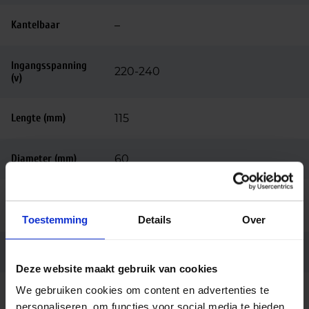
Kantelbaar
–
Ingangsspanning
220-240
(v)
Lengte (mm)
115
Diameter (mm)
60
Bedrijfstemperatu
-20 tot +45
ur
Toestemming
Details
Over
Merk
Philips
Deze website maakt gebruik van cookies
We gebruiken cookies om content en advertenties te
Code
35333600
personaliseren, om functies voor social media te bieden