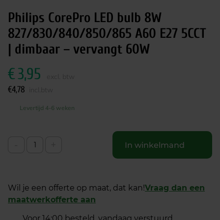
Philips CorePro LED bulb 8W
827/830/840/850/865 A60 E27 5CCT
| dimbaar – vervangt 60W
€
3,95
excl. btw
€
4,78
incl.btw
Levertijd 4-6 weken
-
+
In winkelmand
Wil je een offerte op maat, dat kan!
Vraag dan een
maatwerkofferte aan
Voor 14:00 besteld, vandaag verstuurd