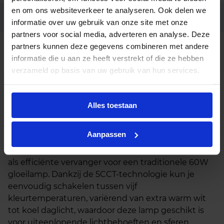
en om ons websiteverkeer te analyseren. Ook delen we
Ean code
8720169353336
informatie over uw gebruik van onze site met onze
partners voor social media, adverteren en analyse. Deze
partners kunnen deze gegevens combineren met andere
CorePro LEDbulb DIM 8-60W
Fabrikantnaam
A60 E27 5CCT
informatie die u aan ze heeft verstrekt of die ze hebben
verzameld op basis van uw gebruik van hun services.
Beschrijving
Alles toestaan
De Philips CorePro LED bulb 8W
827/830/840/850/865 A60 E27 5CCT
Aanpassen
(8720169353336) is een veelzijdige LED‑lamp met
een klassieke A60‑vorm en helder glas, ontworpen
als efficiënte vervanger voor een traditionele 60W
gloeilamp. Dankzij de 5CCT‑technologie kun je
eenvoudig schakelen tussen vijf
kleurtemperaturen, variërend van extra warm wit
tot koel daglicht, waardoor deze lamp geschikt is
voor uiteenlopende lichtbehoeften en sferen.