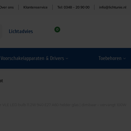
Over ons
Klantenservice
Tel: 0348 – 20 90 00
info@lichtunie.nl
0
Lichtadvies
Voorschakelapparaten & Drivers
Toebehoren
at
er VLE LED bulb 11.2W 940 E27 A60 helder glas | dimbaar – vervangt 100W