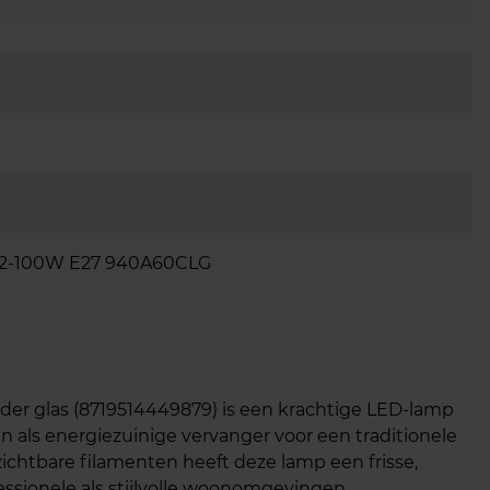
.2-100W E27 940A60CLG
der glas (8719514449879) is een krachtige LED‑lamp
 als energiezuinige vervanger voor een traditionele
ichtbare filamenten heeft deze lamp een frisse,
essionele als stijlvolle woonomgevingen.