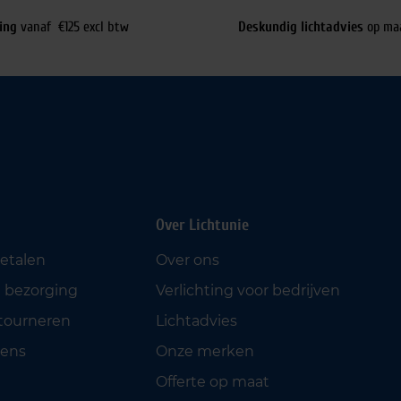
ing
vanaf €125 excl btw
Deskundig lichtadvies
op ma
Over Lichtunie
betalen
Over ons
 bezorging
Verlichting voor bedrijven
etourneren
Lichtadvies
ens
Onze merken
Offerte op maat