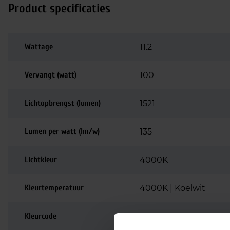
Product specificaties
Wattage
11.2
Vervangt (watt)
100
Lichtopbrengst (lumen)
1521
Lumen per watt (lm/w)
135
Lichtkleur
4000K
Kleurtemperatuur
4000K | Koelwit
Kleurcode
940