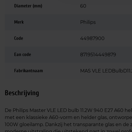
Diameter (mm)
60
Merk
Philips
Code
44987900
Ean code
8719514449879
Fabrikantnaam
MAS VLE LEDBulbD11
Beschrijving
De Philips Master VLE LED bulb 11.2W 940 E27 A60 hel
met een klassieke A60‑vorm en helder glas, ontworpen
100W gloeilamp. Dankzij het transparante glas en de z
moderne uitstraling die uitstekend past in zowel prof