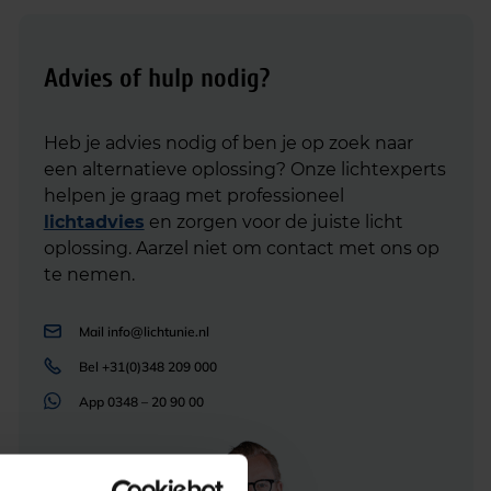
Advies of hulp nodig?
Heb je advies nodig of ben je op zoek naar
een alternatieve oplossing? Onze lichtexperts
helpen je graag met professioneel
lichtadvies
en zorgen voor de juiste licht
oplossing. Aarzel niet om contact met ons op
te nemen.
Mail
info@lichtunie.nl
Bel
+31(0)348 209 000
App
0348 – 20 90 00