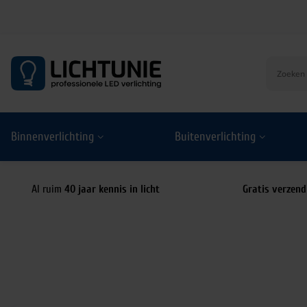
S
k
i
p
t
o
Binnenverlichting
Buitenverlichting
c
o
n
t
Al ruim
40 jaar kennis in licht
Gratis verzend
e
n
t