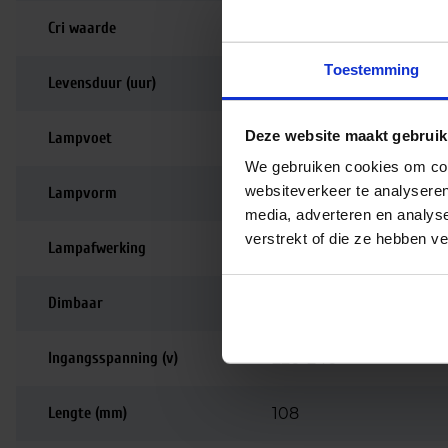
Cri waarde
90-99 | Perfecte kle
Toestemming
Levensduur (uur)
15.000
Deze website maakt gebruik
Lampvoet
E27
We gebruiken cookies om cont
websiteverkeer te analyseren
Lampvorm
Peer
media, adverteren en analys
verstrekt of die ze hebben v
Lampafwerking
Helder
Dimbaar
Dimbaar
Ingangsspanning (v)
220-240
Lengte (mm)
108