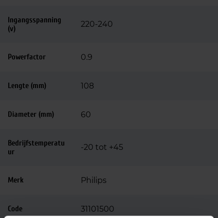
Ingangsspanning
220-240
(v)
Powerfactor
0.9
Lengte (mm)
108
Diameter (mm)
60
Bedrijfstemperatu
-20 tot +45
ur
Merk
Philips
Code
31101500