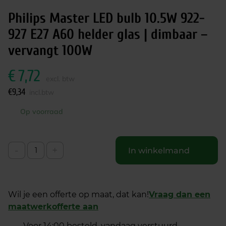
Philips Master LED bulb 10.5W 922-
927 E27 A60 helder glas | dimbaar –
vervangt 100W
€
7,72
excl. btw
€
9,34
incl.btw
Op voorraad
-
+
In winkelmand
Wil je een offerte op maat, dat kan!
Vraag dan een
maatwerkofferte aan
Voor 14:00 besteld, vandaag verstuurd