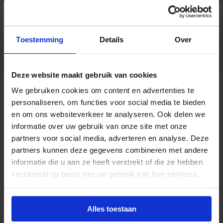
Ean code
8720169311015
Toestemming
Details
Over
MAS LEDBulbDT10.5-100W E27
Fabrikantnaam
CRI95A60CLG
Deze website maakt gebruik van cookies
We gebruiken cookies om content en advertenties te
Beschrijving
personaliseren, om functies voor social media te bieden
en om ons websiteverkeer te analyseren. Ook delen we
De Philips Master LED bulb 10.5W 922‑927 E27 A60
informatie over uw gebruik van onze site met onze
helder glas (8720169311015) is een krachtige en
partners voor social media, adverteren en analyse. Deze
sfeervolle LED‑lamp met een klassieke A60‑vorm
partners kunnen deze gegevens combineren met andere
en helder glas, ontworpen als hoogwaardige
informatie die u aan ze heeft verstrekt of die ze hebben
vervanger voor een traditionele 100W gloeilamp.
verzameld op basis van uw gebruik van hun services.
Dankzij het transparante glas en de zichtbare
filamenten heeft deze lamp een elegante,
decoratieve uitstraling die perfect past in zowel
Alles toestaan
moderne als klassieke interieurs.