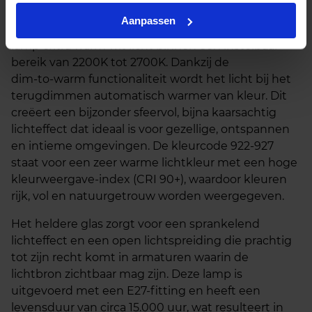
Met een verbruik van 10,5 watt en een zeer hoge
Aanpassen
lichtopbrengst van circa 1521 lumen levert deze
lamp extra warm wit licht binnen een instelbaar
bereik van 2200K tot 2700K. Dankzij de
dim‑to‑warm functionaliteit wordt het licht bij het
terugdimmen automatisch warmer van kleur. Dit
creëert een bijzonder sfeervol, bijna kaarsachtig
lichteffect dat ideaal is voor gezellige, ontspannen
en intieme omgevingen. De kleurcode 922‑927
staat voor een zeer warme lichtkleur met een hoge
kleurweergave‑index (CRI 90+), waardoor kleuren
rijk, vol en natuurgetrouw worden weergegeven.
Het heldere glas zorgt voor een sprankelend
lichteffect en een open lichtspreiding die prachtig
tot zijn recht komt in armaturen waarin de
lichtbron zichtbaar mag zijn. Deze lamp is
uitgevoerd met een E27‑fitting en heeft een
levensduur van circa 15.000 uur, wat resulteert in