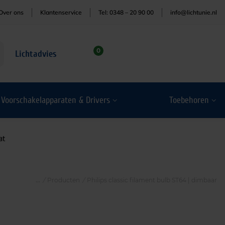
Over ons
Klantenservice
Tel: 0348 – 20 90 00
info@lichtunie.nl
0
Lichtadvies
Voorschakelapparaten & Drivers
Toebehoren
at
/
Producten
/
Philips classic filament bulb ST64 | dimbaar