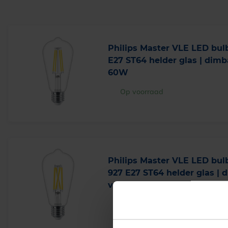
Philips Master VLE LED bul
E27 ST64 helder glas | dimb
60W
Op voorraad
Philips Master VLE LED bul
927 E27 ST64 helder glas | 
vervangt 60W
Levertijd 4-6 werkdagen