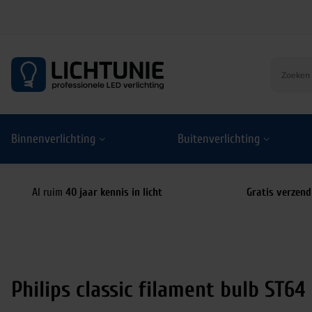
S
k
i
p
t
o
Binnenverlichting
Buitenverlichting
c
o
n
t
Al ruim
40 jaar kennis in licht
Gratis verzend
e
n
t
Philips classic filament bulb ST64