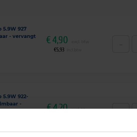
b 5.9W 927
aar - vervangt
€
4,90
-
excl. btw
€
5,93
incl.btw
b 5.9W 922-
dimbaar -
€
4,20
-
excl. btw
€
5,08
incl.btw