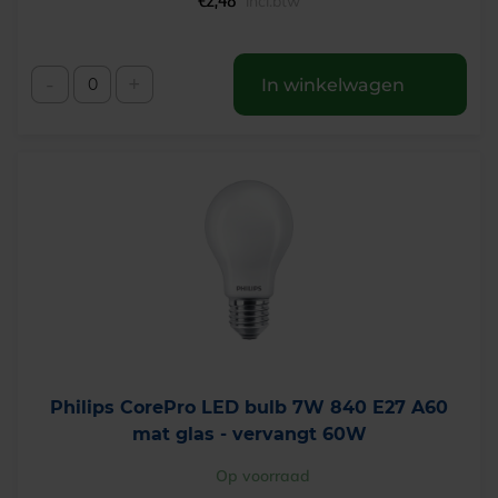
€
2,48
incl.btw
-
+
In winkelwagen
Philips CorePro LED bulb 7W 840 E27 A60
mat glas - vervangt 60W
Op voorraad