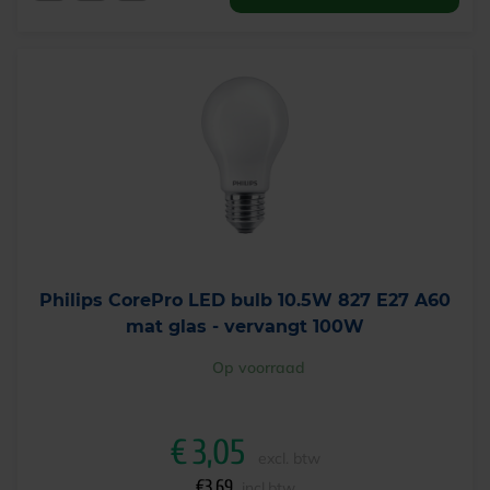
Philips CorePro LED bulb 10.5W 827 E27 A60
mat glas - vervangt 100W
Op voorraad
€
3,05
excl. btw
€
3,69
incl.btw