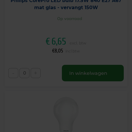
Philips CorePro LED bulb 17.5W 840 E27 A67
mat glas - vervangt 150W
Op voorraad
€
6,65
excl. btw
€
8,05
incl.btw
-
+
In winkelwagen