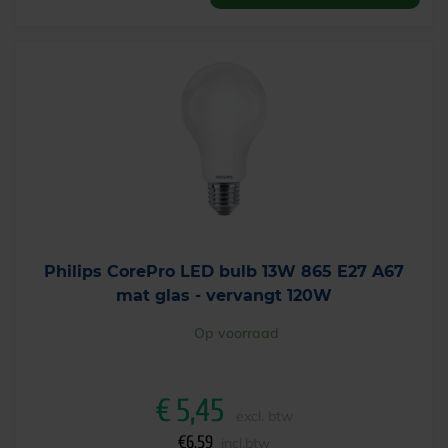
Philips CorePro LED bulb 13W 865 E27 A67
mat glas - vervangt 120W
Op voorraad
€
5,45
excl. btw
€
6,59
incl.btw