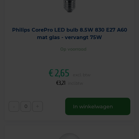
Philips CorePro LED bulb 8.5W 830 E27 A60
mat glas - vervangt 75W
Op voorraad
€
2,65
excl. btw
€
3,21
incl.btw
-
+
In winkelwagen