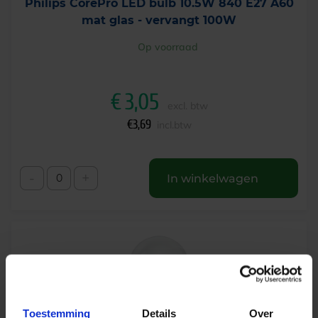
Philips CorePro LED bulb 10.5W 840 E27 A60
mat glas - vervangt 100W
Op voorraad
€
3,05
excl. btw
€
3,69
incl.btw
-
+
In winkelwagen
Toestemming
Details
Over