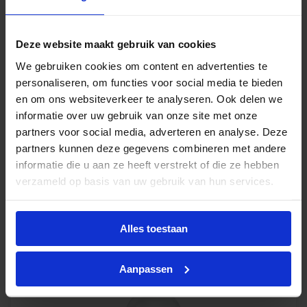
Deze website maakt gebruik van cookies
Philips CorePro LED bulb 13W 827 E27 A67
We gebruiken cookies om content en advertenties te
mat glas - vervangt 120W
personaliseren, om functies voor social media te bieden
en om ons websiteverkeer te analyseren. Ook delen we
Levertijd 4-6 werkdagen
informatie over uw gebruik van onze site met onze
partners voor social media, adverteren en analyse. Deze
partners kunnen deze gegevens combineren met andere
€
5,45
excl. btw
informatie die u aan ze heeft verstrekt of die ze hebben
€
6,59
verzameld op basis van uw gebruik van hun services.
incl.btw
Alles toestaan
-
+
In winkelwagen
Aanpassen