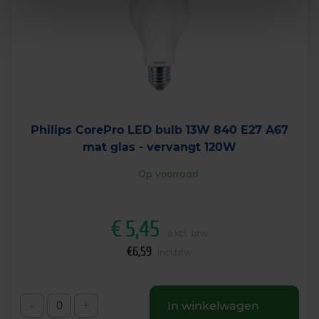
Philips CorePro LED bulb 13W 840 E27 A67
mat glas - vervangt 120W
Op voorraad
€
5,45
excl. btw
€
6,59
incl.btw
-
+
In winkelwagen