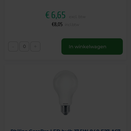
€
6,65
excl. btw
€
8,05
incl.btw
-
+
In winkelwagen