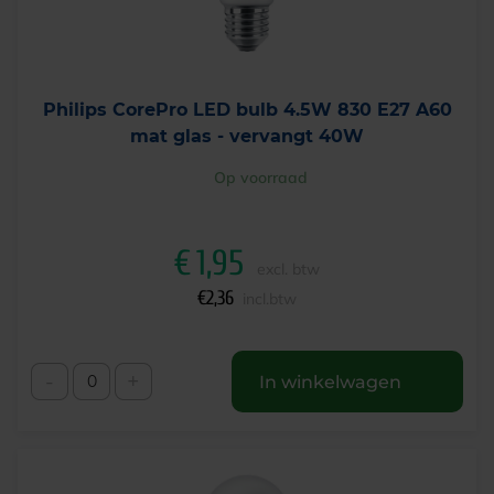
Philips CorePro LED bulb 4.5W 830 E27 A60
mat glas - vervangt 40W
Op voorraad
€
1,95
excl. btw
€
2,36
incl.btw
-
+
In winkelwagen