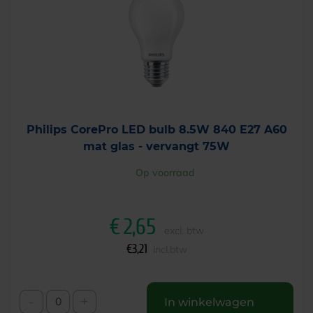
Philips CorePro LED bulb 8.5W 840 E27 A60
mat glas - vervangt 75W
Op voorraad
€
2,65
excl. btw
€
3,21
incl.btw
-
+
In winkelwagen