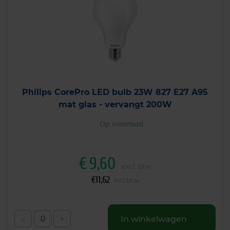
Philips CorePro LED bulb 23W 827 E27 A95
mat glas - vervangt 200W
Op voorraad
€
9,60
excl. btw
€
11,62
incl.btw
-
+
In winkelwagen