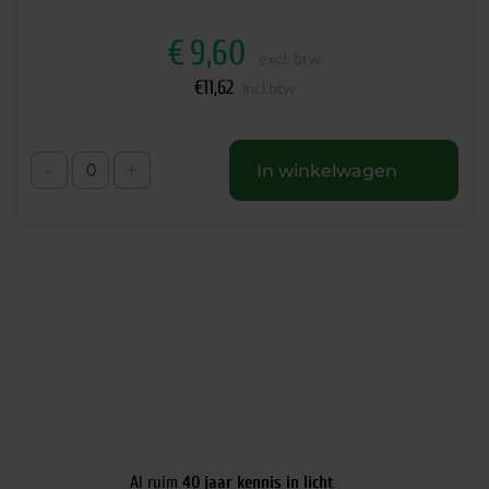
€
9,60
excl. btw
€
11,62
incl.btw
-
+
In winkelwagen
Al ruim
40 jaar kennis in licht