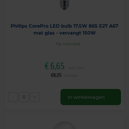
Philips CorePro LED bulb 17.5W 865 E27 A67
mat glas - vervangt 150W
Op voorraad
€
6,65
excl. btw
€
8,05
incl.btw
-
+
In winkelwagen