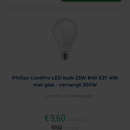
Philips CorePro LED bulb 23W 840 E27 A95
mat glas - vervangt 200W
Levertijd 4-6 werkdagen
€
9,60
excl. btw
€
11,62
incl.btw