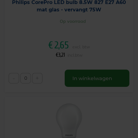
Philips CorePro LED bulb 8.5W 827 E27 A60
mat glas - vervangt 75W
Op voorraad
€
2,65
excl. btw
€
3,21
incl.btw
-
+
In winkelwagen