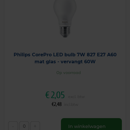
Philips CorePro LED bulb 7W 827 E27 A60
mat glas - vervangt 60W
Op voorraad
€
2,05
excl. btw
€
2,48
incl.btw
-
+
In winkelwagen