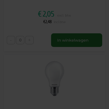
€
2,05
excl. btw
€
2,48
incl.btw
-
+
In winkelwagen