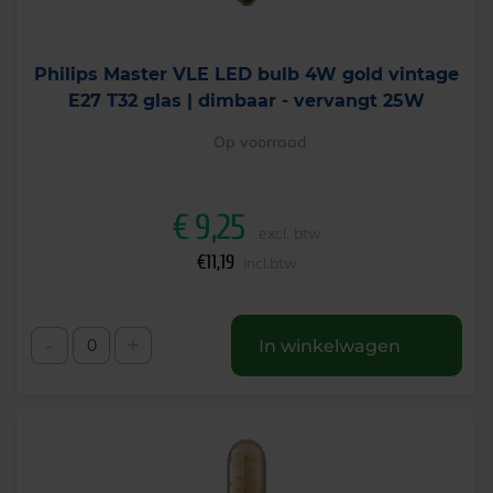
Philips Master VLE LED bulb 4W gold vintage
E27 T32 glas | dimbaar - vervangt 25W
Op voorraad
€
9,25
excl. btw
€
11,19
incl.btw
-
+
In winkelwagen