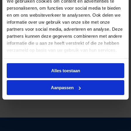
We gebruiken cookies om content en advertenties te
personaliseren, om functies voor social media te bieden
en om ons websiteverkeer te analyseren. Ook delen we
informatie over uw gebruik van onze site met onze
partners voor social media, adverteren en analyse. Deze
partners kunnen deze gegevens combineren met andere
informatie die u aan ze heeft verstrekt of die ze hebben
verzameld op basis van uw gebruik van hun services.
Alles toestaan
Al ruim
40 jaar kennis in licht
Gratis verzending
vanaf €125 excl btw
Aanpassen
Deskundig lichtadvies
op maat