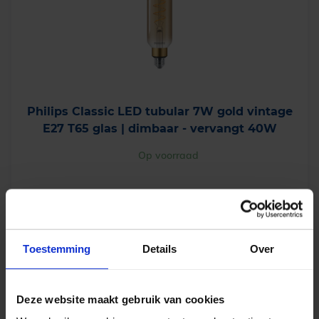
Philips Classic LED tubular 7W gold vintage
E27 T65 glas | dimbaar - vervangt 40W
Op voorraad
€
23,50
excl. btw
€
28,44
incl.btw
Toestemming
Details
Over
-
+
In winkelwagen
Deze website maakt gebruik van cookies