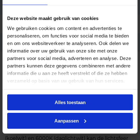
Aansluiting
1.5 meter snoer + eurostekker
Deze website maakt gebruik van cookies
Garantie
5 jaar
We gebruiken cookies om content en advertenties te
personaliseren, om functies voor social media te bieden
Code
LU029605
en om ons websiteverkeer te analyseren. Ook delen we
informatie over uw gebruik van onze site met onze
partners voor social media, adverteren en analyse. Deze
Beschrijving
partners kunnen deze gegevens combineren met andere
informatie die u aan ze heeft verstrekt of die ze hebben
Deze Meba Prisma LED downlight is een krachtige
verzameld op basis van uw gebruik van hun services.
en veelzijdige downlighter, ontworpen voor
flexibele lichtinstellingen in uiteenlopende
binnenruimtes. Met een vermogen van 15 watt en
Alles toestaan
een lichtopbrengst van 1650 lumen biedt deze spot
betrouwbare prestaties voor woningen, kantoren,
Aanpassen
entrees en sanitaire ruimtes. Dankzij de instelbare
kleurtemperatuur van 3000K (warmwit), 4000K
(koelwit) en 6000K (daglichtwit) kan de lichtsfeer