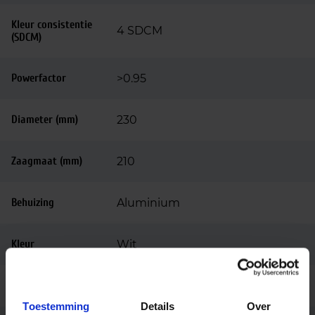
Kleur consistentie
4 SDCM
(SDCM)
Powerfactor
>0.95
Diameter (mm)
230
Zaagmaat (mm)
210
Behuizing
Aluminium
Kleur
Wit
Montage
Inbouw
Toestemming
Details
Over