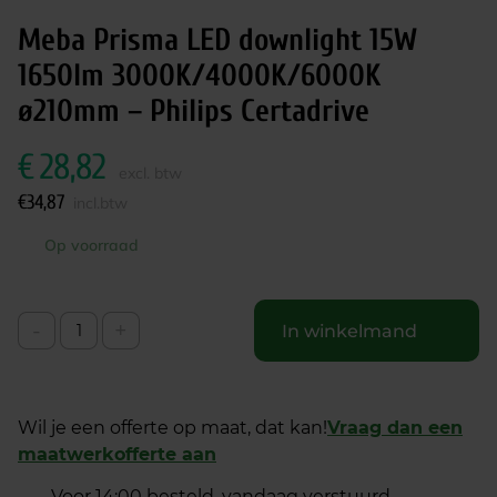
Meba Prisma LED downlight 15W
1650lm 3000K/4000K/6000K
ø210mm – Philips Certadrive
€
28,82
excl. btw
€
34,87
incl.btw
Op voorraad
-
+
In winkelmand
Wil je een offerte op maat, dat kan!
Vraag dan een
maatwerkofferte aan
Voor 14:00 besteld, vandaag verstuurd