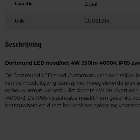
Garantie
2 jaar
Code
LU081594
Beschrijving
Dortmund LED nood/net 4W 350lm 4000K IP65 zwart
De Dortmund LED nood-/netarmatuur in een stijlvolle
van de nooduitgang dankzij het meegeleverde plexipl
opbouw armatuur verbruikt slechts 4W en levert een 
(4000K). De IP65-classificatie maakt hem geschikt v
betrouwbare en direct herkenbare oplossing voor n