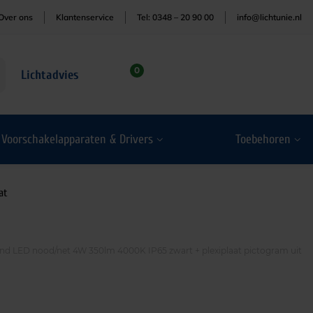
Over ons
Klantenservice
Tel: 0348 – 20 90 00
info@lichtunie.nl
0
Lichtadvies
Voorschakelapparaten & Drivers
Toebehoren
at
d LED nood/net 4W 350lm 4000K IP65 zwart + plexiplaat pictogram uit