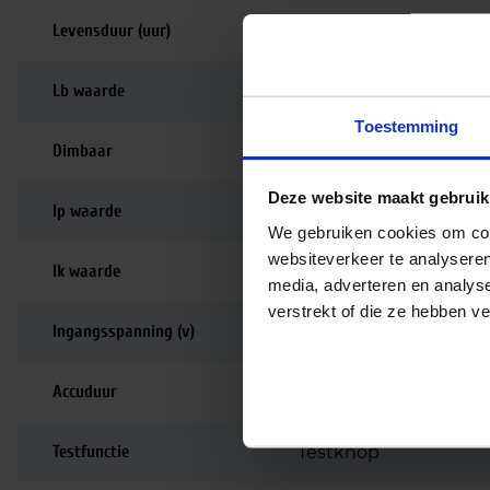
Levensduur (uur)
50.000
Lb waarde
L80B10
Toestemming
Dimbaar
Niet dimbaar
Deze website maakt gebruik
Ip waarde
IP65
We gebruiken cookies om cont
websiteverkeer te analyseren
Ik waarde
IK07
media, adverteren en analys
verstrekt of die ze hebben v
Ingangsspanning (v)
220-240
Accuduur
1 uur
Testfunctie
Testknop