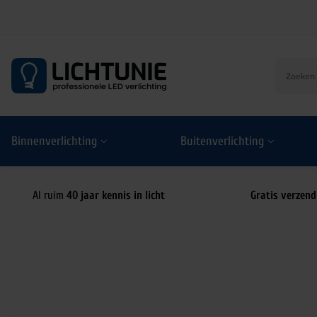
S
k
i
p
t
o
Binnenverlichting
Buitenverlichting
c
o
n
t
Al ruim
40 jaar kennis in licht
Gratis verzend
e
n
t