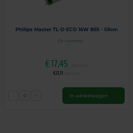
Philips Master TL-D ECO 16W 865 - 59cm
Op voorraad
€
17,45
excl. btw
€
21,11
incl.btw
-
+
In winkelwagen