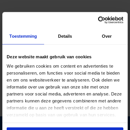
Toestemming
Details
Over
Deze website maakt gebruik van cookies
We gebruiken cookies om content en advertenties te
personaliseren, om functies voor social media te bieden
Al ruim
40 jaar kennis in licht
en om ons websiteverkeer te analyseren. Ook delen we
Gratis verzending
vanaf €125 excl btw
informatie over uw gebruik van onze site met onze
Deskundig lichtadvies
op maat
partners voor social media, adverteren en analyse. Deze
partners kunnen deze gegevens combineren met andere
informatie die u aan ze heeft verstrekt of die ze hebben
verzameld op basis van uw gebruik van hun services.