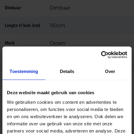
Dimbaar
Dimbaar
Lengte tl buis (cm)
150cm
Merk
Osram
Ean code
4008321209344
Toestemming
Details
Over
Deze website maakt gebruik van cookies
Alternatieve producten
We gebruiken cookies om content en advertenties te
personaliseren, om functies voor social media te bieden
en om ons websiteverkeer te analyseren. Ook delen we
Philips Master LED TL buis HO 18.2W 830 T8 |
150cm – vervangt 58W
informatie over uw gebruik van onze site met onze
partners voor social media, adverteren en analyse. Deze