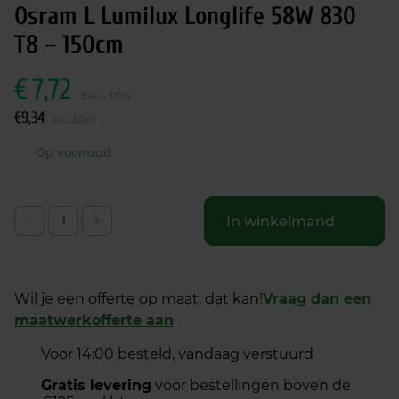
Osram L Lumilux Longlife 58W 830
T8 – 150cm
€
7,72
excl. btw
€
9,34
incl.btw
Op voorraad
-
+
In winkelmand
Wil je een offerte op maat, dat kan!
Vraag dan een
maatwerkofferte aan
Voor 14:00 besteld, vandaag verstuurd
Gratis levering
voor bestellingen boven de