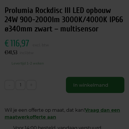
Prolumia Rockdisc III LED opbouw
24W 900-2000lm 3000K/4000K IP66
ø340mm zwart – multisensor
€
116,97
excl. btw
€
141,53
incl.btw
Levertijd 1-2 weken
-
+
In winkelmand
Wil je een offerte op maat, dat kan!
Vraag dan een
maatwerkofferte aan
Voor 14:00 besteld, vandaag verstuurd