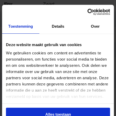
Kleur
Zwart
Montage
Opbouw
Toestemming
Details
Over
Merk
Prolumia
Deze website maakt gebruik van cookies
Garantie
5 jaar
We gebruiken cookies om content en advertenties te
personaliseren, om functies voor social media te bieden
Code
40009071
en om ons websiteverkeer te analyseren. Ook delen we
informatie over uw gebruik van onze site met onze
partners voor social media, adverteren en analyse. Deze
Ean code
8720615508549
partners kunnen deze gegevens combineren met andere
informatie die u aan ze heeft verstrekt of die ze hebben
2000Lm, 24W, 3000K/4000K,
verzameld op basis van uw gebruik van hun services.
Fabrikantnaam
Ø340mm, Rockdisc III + MW
sensor
Alles toestaan