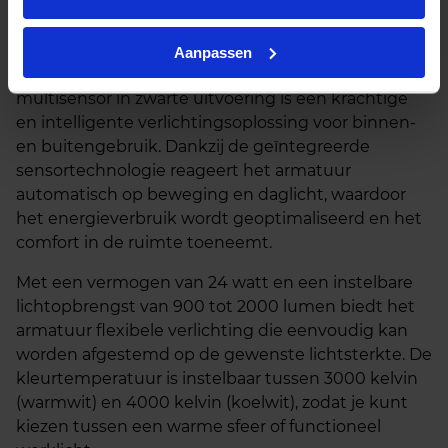
Beschrijving
Aanpassen
De Rockdisc III LED opbouwarmatuur met
multisensor in zwarte uitvoering is een krachtige
en intelligente verlichtingsoplossing voor binnen-
en buitengebruik. Dankzij de geïntegreerde
sensortechnologie reageert het armatuur
automatisch op beweging en daglicht, waardoor
het energieverbruik wordt geoptimaliseerd en het
comfort in de ruimte toeneemt.
Met een vermogen van 24 watt en een instelbare
lichtopbrengst van 900 tot 2000 lumen biedt het
armatuur flexibele verlichting die eenvoudig kan
worden afgestemd op de gewenste lichtsterkte. De
kleurtemperatuur is instelbaar tussen 3000 kelvin
(warmwit) en 4000 kelvin (koelwit), zodat je kunt
kiezen tussen een warme sfeer of functioneel