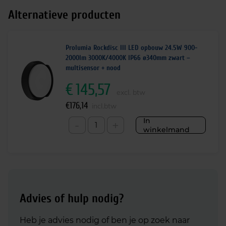
Alternatieve producten
Prolumia Rockdisc III LED opbouw 24.5W 900-
2000lm 3000K/4000K IP66 ø340mm zwart –
multisensor + nood
€
145,57
excl. btw
€
176,14
incl.btw
In
-
+
winkelmand
Advies of hulp nodig?
Heb je advies nodig of ben je op zoek naar