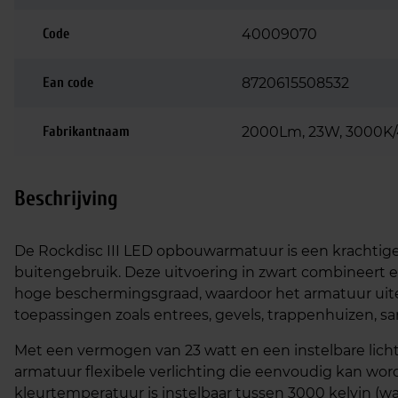
Code
40009070
Ean code
8720615508532
Fabrikantnaam
2000Lm, 23W, 3000K/
Beschrijving
De Rockdisc III LED opbouwarmatuur is een krachtige
buitengebruik. Deze uitvoering in zwart combineert e
hoge beschermingsgraad, waardoor het armatuur uiter
toepassingen zoals entrees, gevels, trappenhuizen, sa
Met een vermogen van 23 watt en een instelbare lic
armatuur flexibele verlichting die eenvoudig kan wo
kleurtemperatuur is instelbaar tussen 3000 kelvin (wa