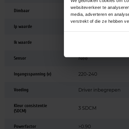
We gebruiken cookies om cont
websiteverkeer te analyseren
Dimbaar
Niet dimbaar
media, adverteren en analys
verstrekt of die ze hebben v
Ip waarde
IP66
Ik waarde
IK10
Sensor
Nee
Ingangsspanning (v)
220-240
Voeding
Driver inbegrepen
Kleur consistentie
3 SDCM
(SDCM)
Powerfactor
>0.90