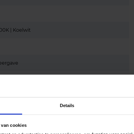
00K | Koelwit
eergave
Details
 van cookies