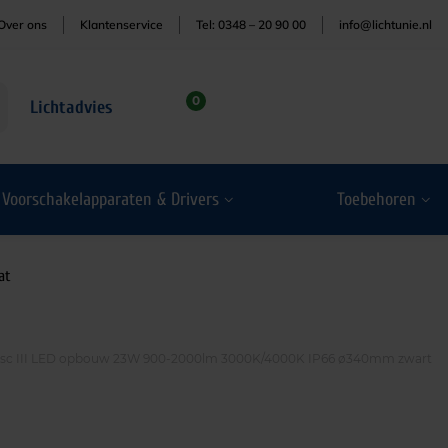
Over ons
Klantenservice
Tel: 0348 – 20 90 00
info@lichtunie.nl
0
Lichtadvies
Voorschakelapparaten & Drivers
Toebehoren
at
isc III LED opbouw 23W 900-2000lm 3000K/4000K IP66 ø340mm zwart