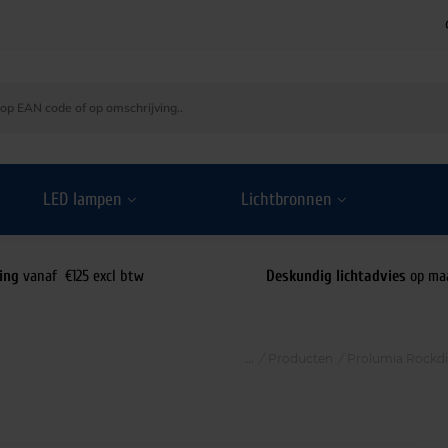
LED lampen
Lichtbronnen
ing
vanaf €125 excl btw
Deskundig lichtadvies
op ma
/
Producten
/
Prolumia Rockd