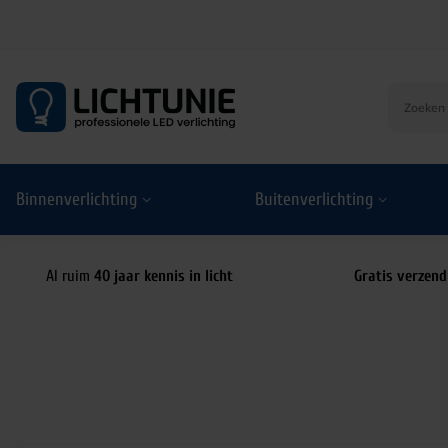
S
k
i
p
t
o
Binnenverlichting
Buitenverlichting
c
o
n
t
Al ruim
40 jaar kennis in licht
Gratis verzend
e
n
t