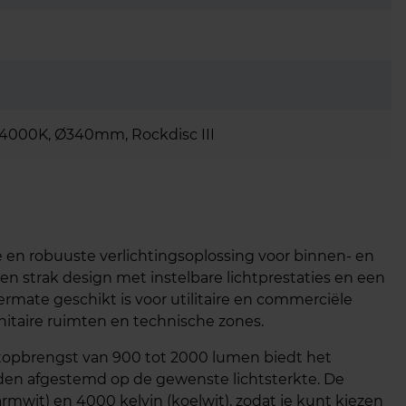
4000K, Ø340mm, Rockdisc III
 en robuuste verlichtingsoplossing voor binnen- en
en strak design met instelbare lichtprestaties en een
mate geschikt is voor utilitaire en commerciële
nitaire ruimten en technische zones.
htopbrengst van 900 tot 2000 lumen biedt het
rden afgestemd op de gewenste lichtsterkte. De
rmwit) en 4000 kelvin (koelwit), zodat je kunt kiezen