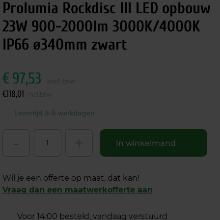
Prolumia Rockdisc III LED opbouw
23W 900-2000lm 3000K/4000K
IP66 ø340mm zwart
€
97,53
excl. btw
€
118,01
incl.btw
Levertijd 3-5 werkdagen
-
+
In winkelmand
Wil je een offerte op maat, dat kan!
Vraag dan een maatwerkofferte aan
Voor 14:00 besteld, vandaag verstuurd