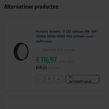
Alternatieve producten
Prolumia Rockdisc III LED opbouw 24W 900-
2000lm 3000K/4000K IP66 ø340mm zwart –
multisensor
Levertijd 1-2 weken
€
116,97
excl. btw
€
141,53
incl.btw
In
-
+
winkelmand