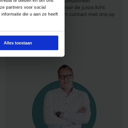
 media te bieden en om ons
helpen je graag met professioneel
ze partners voor social
lichtadvies
en zorgen voor de juiste licht
nformatie die u aan ze heeft
oplossing. Aarzel niet om contact met ons op
te nemen.
Mail
info@lichtunie.nl
Alles toestaan
Bel
+31(0)348 209 000
App
0348 – 20 90 00