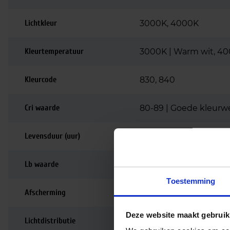
Lichtkleur
3000K, 4000K
Kleurtemperatuur
3000K | Warm wit, 40
Kleurcode
830, 840
Cri waarde
80-89 | Goede kleurw
Levensduur (uur)
102.000
Lb waarde
L80B10
Toestemming
Afscherming
Opaal / mat
Deze website maakt gebruik
Lichtdistributie
Symmetrisch