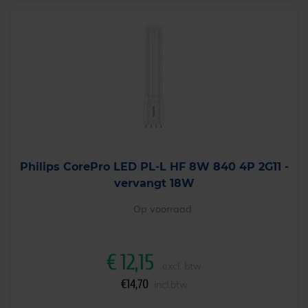
Philips CorePro LED PL-L HF 8W 840 4P 2G11 -
vervangt 18W
Op voorraad
€
12,15
excl. btw
€
14,70
incl.btw