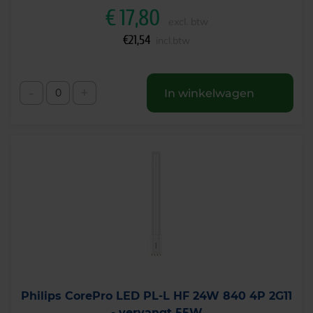
€
17,80
excl. btw
€
21,54
incl.btw
-
+
In winkelwagen
Philips CorePro LED PL-L HF 24W 840 4P 2G11
- vervangt 55W