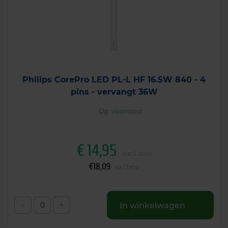
Philips CorePro LED PL-L HF 16.5W 840 - 4
pins - vervangt 36W
Op voorraad
€
14,95
excl. btw
€
18,09
incl.btw
-
+
In winkelwagen