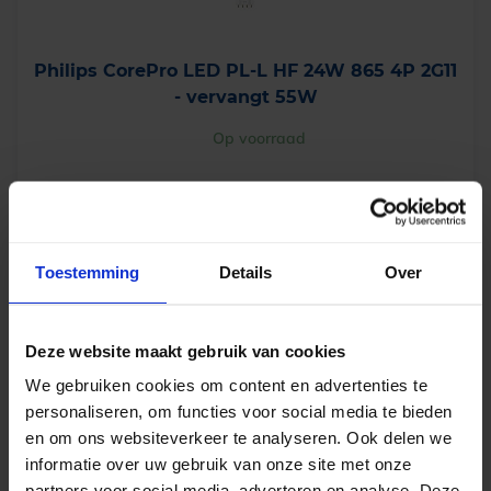
Philips CorePro LED PL-L HF 24W 865 4P 2G11
- vervangt 55W
Op voorraad
€
17,80
excl. btw
€
21,54
incl.btw
Toestemming
Details
Over
-
+
In winkelwagen
Deze website maakt gebruik van cookies
We gebruiken cookies om content en advertenties te
personaliseren, om functies voor social media te bieden
en om ons websiteverkeer te analyseren. Ook delen we
informatie over uw gebruik van onze site met onze
partners voor social media, adverteren en analyse. Deze