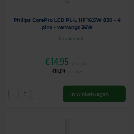
Philips CorePro LED PL-L HF 16.5W 830 - 4
pins - vervangt 36W
Op voorraad
€
14,95
excl. btw
€
18,09
incl.btw
-
+
In winkelwagen