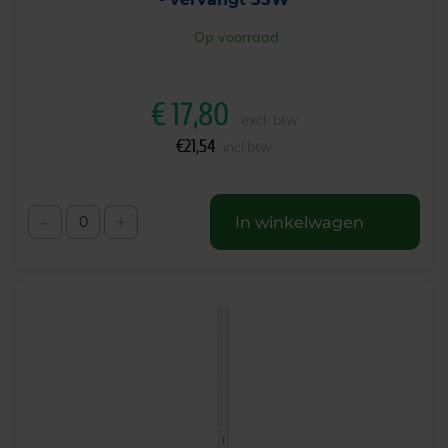
Op voorraad
€
17,80
excl. btw
€
21,54
incl.btw
-
+
In winkelwagen