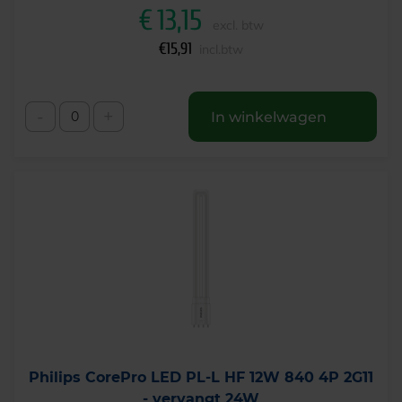
€
13,15
excl. btw
€
15,91
incl.btw
-
+
In winkelwagen
Philips CorePro LED PL-L HF 12W 840 4P 2G11
- vervangt 24W