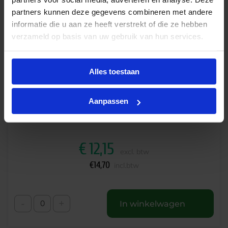
partners kunnen deze gegevens combineren met andere
informatie die u aan ze heeft verstrekt of die ze hebben
verzameld op basis van uw gebruik van hun services.
Alles toestaan
Philips CorePro LED PL-L HF 8W 830 4P 2G11 -
vervangt 18W
Aanpassen
Op voorraad
€
12,15
excl. btw
€
14,70
incl.btw
-
+
In winkelwagen