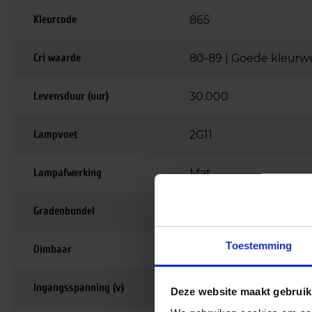
Kleurcode
865
Cri waarde
80-89 | Goede kleurw
Levensduur (uur)
30.000
Lampvoet
2G11
Lampafwerking
Mat
Gradenbundel
160 graden
Toestemming
Dimbaar
Niet dimbaar
Ingangsspanning (v)
53-77
Deze website maakt gebruik