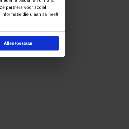
 media te bieden en om ons
ze partners voor social
nformatie die u aan ze heeft
Alles toestaan