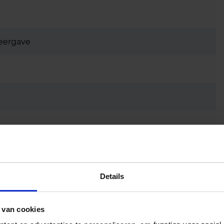
eergave
Details
 van cookies