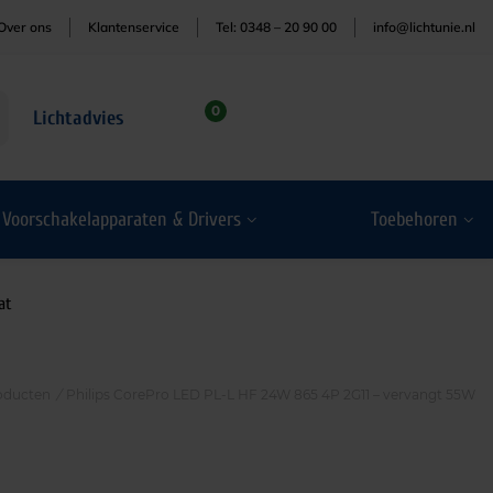
Over ons
Klantenservice
Tel: 0348 – 20 90 00
info@lichtunie.nl
0
Lichtadvies
Voorschakelapparaten & Drivers
Toebehoren
at
oducten
/
Philips CorePro LED PL-L HF 24W 865 4P 2G11 – vervangt 55W