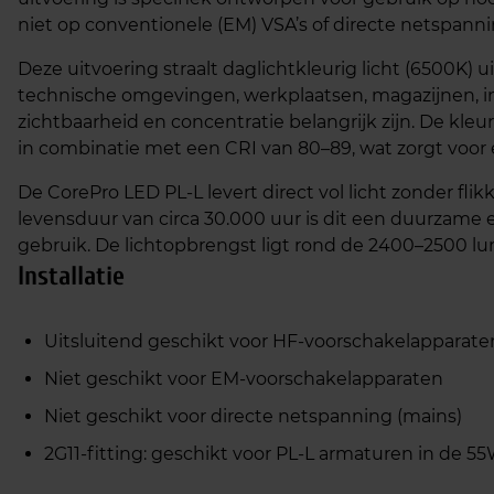
niet op conventionele (EM) VSA’s of directe netspanni
Deze uitvoering straalt daglichtkleurig licht (6500K) ui
technische omgevingen, werkplaatsen, magazijnen, i
zichtbaarheid en concentratie belangrijk zijn. De kl
in combinatie met een CRI van 80–89, wat zorgt voo
De CorePro LED PL‑L levert direct vol licht zonder fli
levensduur van circa 30.000 uur is dit een duurzame
gebruik. De lichtopbrengst ligt rond de 2400–2500 lu
Installatie
Uitsluitend geschikt voor HF‑voorschakelapparate
Niet geschikt voor EM‑voorschakelapparaten
Niet geschikt voor directe netspanning (mains)
2G11‑fitting: geschikt voor PL‑L armaturen in de 5