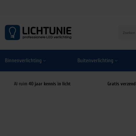
S
k
i
p
t
o
Binnenverlichting
Buitenverlichting
c
o
n
t
Al ruim
40 jaar kennis in licht
Gratis verzend
e
n
t