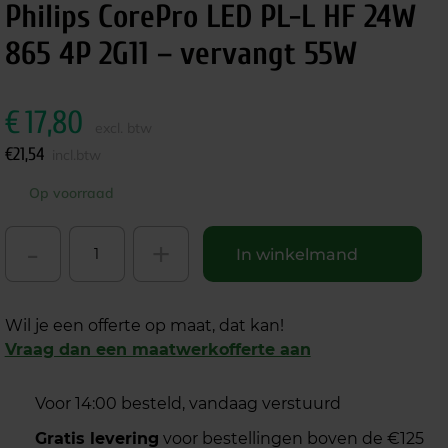
Philips CorePro LED PL-L HF 24W
865 4P 2G11 – vervangt 55W
€
17,80
excl. btw
€
21,54
incl.btw
Op voorraad
-
+
In winkelmand
Wil je een offerte op maat, dat kan!
Vraag dan een maatwerkofferte aan
Voor 14:00 besteld, vandaag verstuurd
Gratis levering
voor bestellingen boven de €125