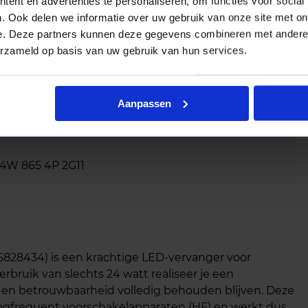
ent en advertenties te personaliseren, om functies voor social
. Ook delen we informatie over uw gebruik van onze site met on
e. Deze partners kunnen deze gegevens combineren met andere i
erzameld op basis van uw gebruik van hun services.
Aanpassen
4W 865 4P 2G11
6828434) is een krachtige LED‑vervanger voor
rbruik van slechts 24 watt realiseer je een
eit en betrouwbaarheid volledig behouden blijven. Deze
oogfrequent voorschakelapparaten (HF) en werkt dus