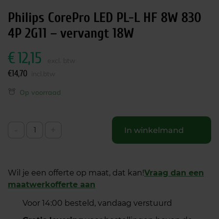
Philips CorePro LED PL-L HF 8W 830
4P 2G11 – vervangt 18W
€
12,15
excl. btw
€
14,70
incl.btw
Op voorraad
-
+
In winkelmand
Wil je een offerte op maat, dat kan!
Vraag dan een
maatwerkofferte aan
Voor 14:00 besteld, vandaag verstuurd