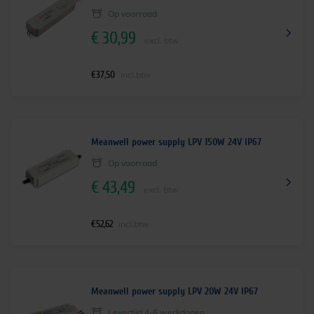
Op voorraad
€
30,99
excl. btw
€
37,50
incl.btw
Meanwell power supply LPV 150W 24V IP67
Op voorraad
€
43,49
excl. btw
€
52,62
incl.btw
Meanwell power supply LPV 20W 24V IP67
Levertijd 4-6 werkdagen