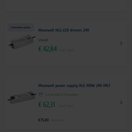
Meerdere opties
Meanwell HLG LED drivers 24V
Vanaf
€
42,84
excl. btw
Meanwell power supply HLG 100W 24V IP67
Levertijd 2-3 weken
€
62,31
excl. btw
€
75,40
incl.btw