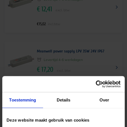
€
12,41
excl. btw
€
15,02
incl.btw
Meanwell power supply LPV 35W 24V IP67
Levertijd 4-6 werkdagen
€
17,20
excl. btw
€
20,81
incl.btw
Toestemming
Details
Over
Meanwell power supply LPV 60W 24V IP67
Deze website maakt gebruik van cookies
Op voorraad