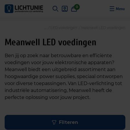
S
0
k
i
p
/
LED voedingen
/
Meanwell LED voedingen
t
o
Meanwell LED voedingen
c
o
Ben jij op zoek naar betrouwbare en efficiënte
n
voedingen voor jouw elektronische apparaten?
t
Meanwell biedt een uitgebreid assortiment aan
e
hoogwaardige power supplies, speciaal ontworpen
n
voor diverse toepassingen. Van LED-verlichting tot
t
industriële automatisering, Meanwell heeft de
perfecte oplossing voor jouw project.
Filteren