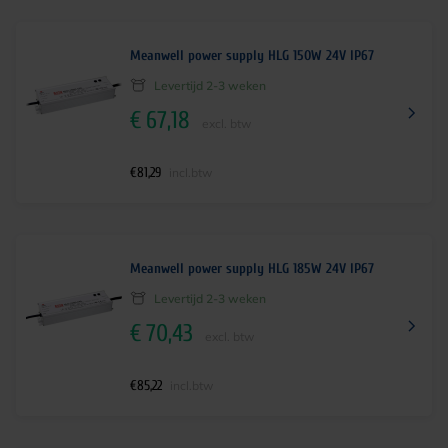
Meanwell power supply HLG 150W 24V IP67
Levertijd 2-3 weken
€
67,18
excl. btw
€
81,29
incl.btw
Meanwell power supply HLG 185W 24V IP67
Levertijd 2-3 weken
€
70,43
excl. btw
€
85,22
incl.btw