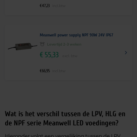
€
47,23
incl.btw
Meanwell power supply NPF 90W 24V IP67
Levertijd 2-3 weken
€
55,33
excl. btw
€
66,95
incl.btw
Wat is het verschil tussen de LPV,
HLG
en
de NPF serie Meanwell LED voedingen?
Hieronder volgt een vergelijking tussen de LPV,