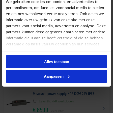
€
19,31
We gebruiken cookies om content en advertenties te
excl. btw
personaliseren, om functies voor social media te bieden
en om ons websiteverkeer te analyseren. Ook delen we
€
23,37
incl.btw
informatie over uw gebruik van onze site met onze
partners voor social media, adverteren en analyse. Deze
partners kunnen deze gegevens combineren met andere
informatie die u aan ze heeft verstrekt of die ze hebben
Meanwell power supply NPF 120W 24V IP67
verzameld op basis van uw gebruik van hun services.
Levertijd 4-6 werkdagen
€
85,19
excl. btw
Alles toestaan
€
103,08
incl.btw
Aanpassen
Meanwell power supply NPF 120W 24V IP67
Levertijd 4-6 werkdagen
€
85,19
excl. btw