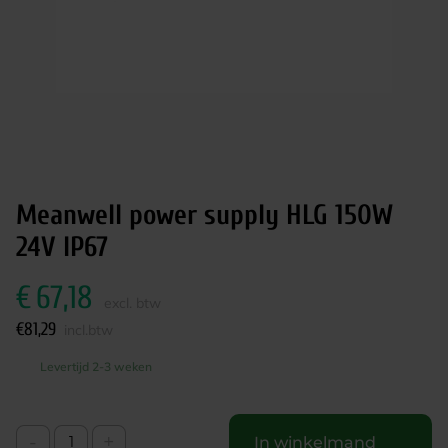
Meanwell power supply HLG 150W
24V IP67
€
67,18
excl. btw
€
81,29
incl.btw
Levertijd 2-3 weken
-
+
In winkelmand