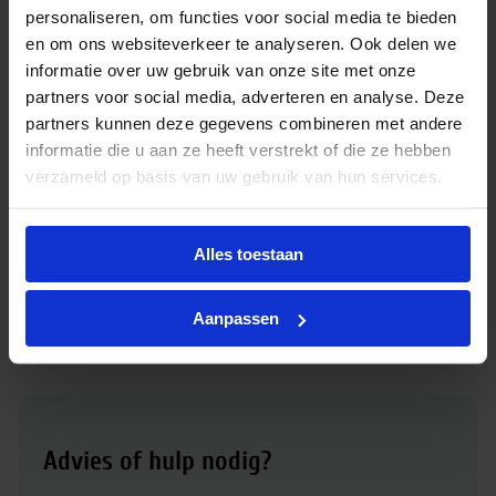
personaliseren, om functies voor social media te bieden
In
-
+
en om ons websiteverkeer te analyseren. Ook delen we
winkelmand
informatie over uw gebruik van onze site met onze
partners voor social media, adverteren en analyse. Deze
partners kunnen deze gegevens combineren met andere
informatie die u aan ze heeft verstrekt of die ze hebben
Meanwell power supply LPV 150W 24V IP67
verzameld op basis van uw gebruik van hun services.
€
43,49
excl. btw
Alles toestaan
€
52,62
incl.btw
In
-
+
winkelmand
Aanpassen
Advies of hulp nodig?