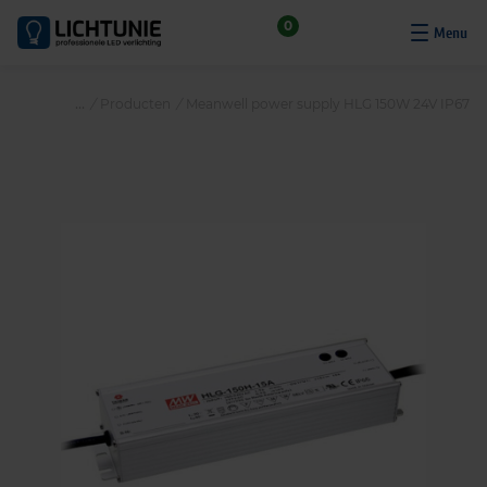
S
0
k
i
p
/
Producten
/
Meanwell power supply HLG 150W 24V IP67
t
o
c
o
n
t
e
n
t