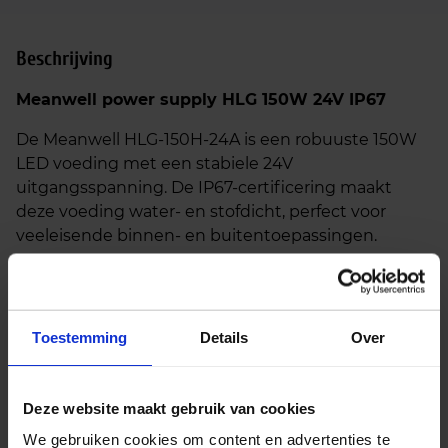
Beschrijving
Meanwell power supply HLG 150W 24V IP67
De Meanwell HLG-150H-24A is een robuuste 150W
LED voeding met een stabiele 24V
uitgangsspanning. De IP67-certificering maakt
deze voeding water- en stofdicht, perfect voor
veeleisende binnen- en buitentoepassingen.
Alternatieve producten
Toestemming
Details
Over
Meanwell power supply HLG 185W 24V IP67
€
70,43
Deze website maakt gebruik van cookies
excl. btw
We gebruiken cookies om content en advertenties te
€
85,22
incl.btw