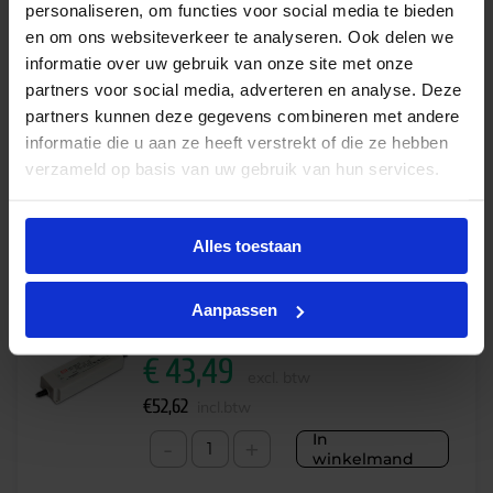
personaliseren, om functies voor social media te bieden
en om ons websiteverkeer te analyseren. Ook delen we
informatie over uw gebruik van onze site met onze
Meanwell power supply HLG 150W 24V IP67
partners voor social media, adverteren en analyse. Deze
€
67,18
partners kunnen deze gegevens combineren met andere
excl. btw
informatie die u aan ze heeft verstrekt of die ze hebben
€
81,29
incl.btw
verzameld op basis van uw gebruik van hun services.
In
-
+
winkelmand
Alles toestaan
Aanpassen
Meanwell power supply LPV 150W 24V IP67
€
43,49
excl. btw
€
52,62
incl.btw
In
-
+
winkelmand