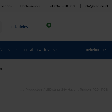
Over ons
Klantenservice
Tel: 0348 – 20 90 00
info@lichtunie.nl
0
Lichtadvies
Voorschakelapparaten & Drivers
Toebehoren
at
/
Producten
/
LED strips 24V Havana Ribbon IP20 | RGB