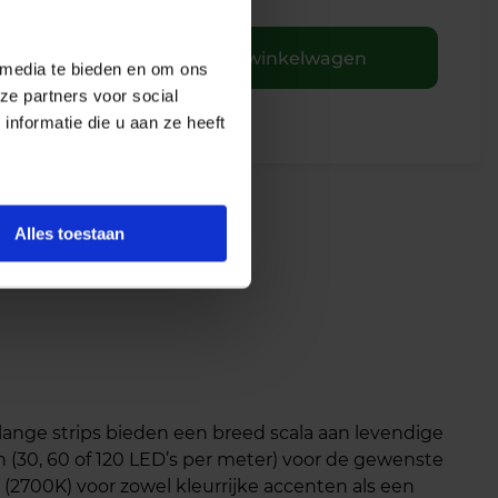
+
In winkelwagen
 media te bieden en om ons
ze partners voor social
nformatie die u aan ze heeft
Alles toestaan
ange strips bieden een breed scala aan levendige
 (30, 60 of 120 LED’s per meter) voor de gewenste
2700K) voor zowel kleurrijke accenten als een