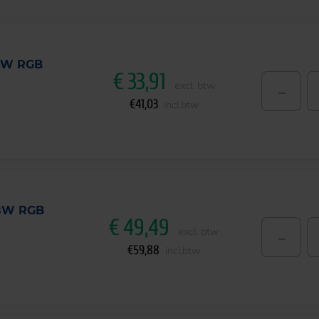
36W RGB
€
33,91
-
excl. btw
€
41,03
incl.btw
58W RGB
€
49,49
-
excl. btw
€
59,88
incl.btw