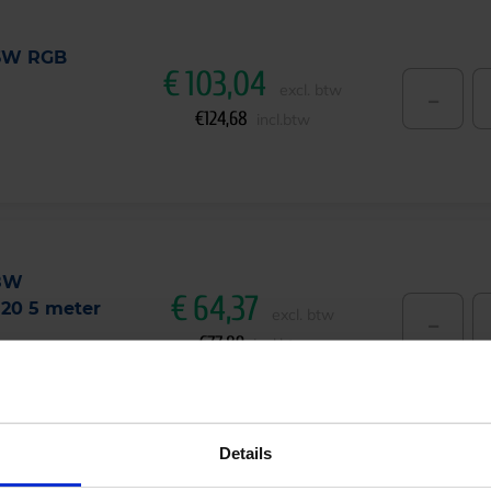
96W RGB
€
103,04
-
excl. btw
€
124,68
incl.btw
58W
€
64,37
20 5 meter
-
excl. btw
€
77,89
incl.btw
Details