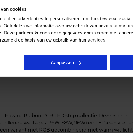
58W
€
64,37
 van cookies
20 5 meter
-
excl. btw
ent en advertenties te personaliseren, om functies voor social
€
77,89
incl.btw
. Ook delen we informatie over uw gebruik van onze site met on
e. Deze partners kunnen deze gegevens combineren met andere i
erzameld op basis van uw gebruik van hun services.
Aanpassen
 Havana Ribbon RGB LED strip collectie. Deze 5 meter l
rschillende wattages (36W, 58W, 96W) en LED-densiteiten
 een variant met RGB gecombineerd met warm wit licht (