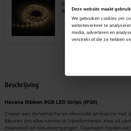
Havana Ribbon LED strip 
Deze website maakt gebruik
RGB+3000K 72LED/m 24V IP
We gebruiken cookies om cont
Levertijd 4-6 werkdagen
websiteverkeer te analyseren
media, adverteren en analys
verstrekt of die ze hebben v
Beschrijving
Havana Ribbon RGB LED Strips (IP20)
Creëer een dynamische en sfeervolle ambiance met de
kleuren om elke ruimte te transformeren. Kies uit ve
intensiteit en kleurovergangen. Daarnaast bieden we