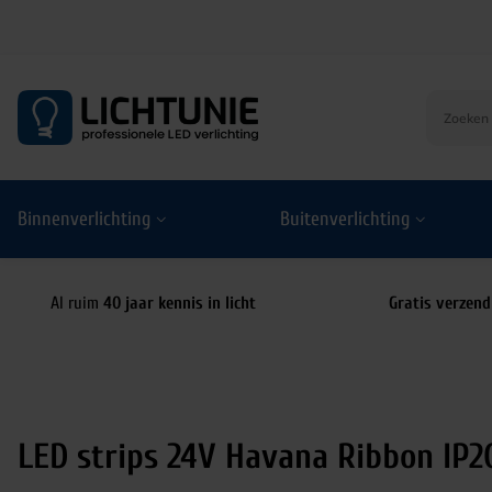
S
k
i
p
t
o
Binnenverlichting
Buitenverlichting
c
o
n
t
Al ruim
40 jaar kennis in licht
Gratis verzend
e
n
t
LED strips 24V Havana Ribbon IP2