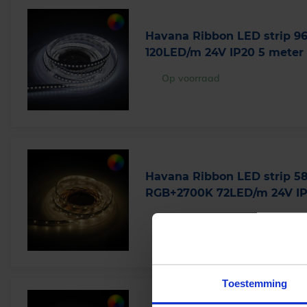
Havana Ribbon LED strip 
120LED/m 24V IP20 5 meter
Op voorraad
Havana Ribbon LED strip 
RGB+2700K 72LED/m 24V IP
Op voorraad
Toestemming