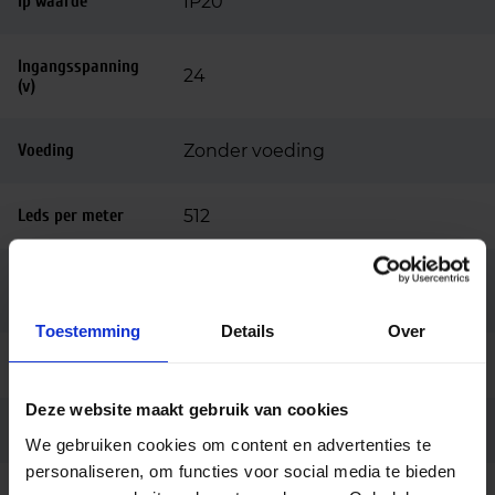
Ip waarde
IP20
Ingangsspanning
24
(v)
Voeding
Zonder voeding
Leds per meter
512
Kortste
62.5
knipafstand (mm)
Toestemming
Details
Over
Lengte (mm)
5000
Deze website maakt gebruik van cookies
Breedte (mm)
8
We gebruiken cookies om content en advertenties te
personaliseren, om functies voor social media te bieden