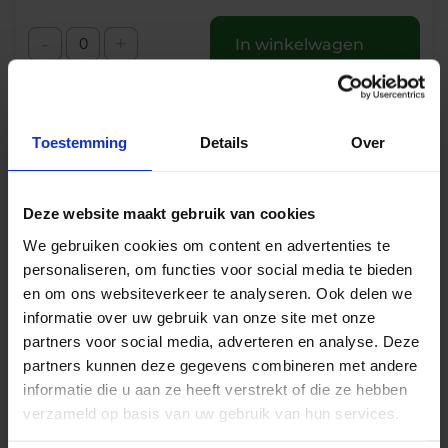
-
+
In winkelwagen
Toestemming
Details
Over
Deze website maakt gebruik van cookies
Beschrijving
We gebruiken cookies om content en advertenties te
personaliseren, om functies voor social media te bieden
Havana Jade Waterdichte LED Strips (IP68)
en om ons websiteverkeer te analyseren. Ook delen we
Ontdek de veelzijdige Havana Jade waterdichte
informatie over uw gebruik van onze site met onze
LED strips, perfect geschikt voor zowel decoratieve
partners voor social media, adverteren en analyse. Deze
als functionele buiten- en binnentoepassingen.
partners kunnen deze gegevens combineren met andere
Dankzij de robuuste IP68-classificatie zijn deze 24V
informatie die u aan ze heeft verstrekt of die ze hebben
LED strips volledig beschermd tegen water en stof.
verzameld op basis van uw gebruik van hun services.
Kies uit verschillende wattages, waarbij 24W ideaal