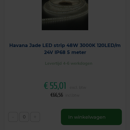
Havana Jade LED strip 48W 3000K 120LED/m
24V IP68 5 meter
Levertijd 4-6 werkdagen
€
55,01
excl. btw
€
66,56
incl.btw
-
+
In winkelwagen