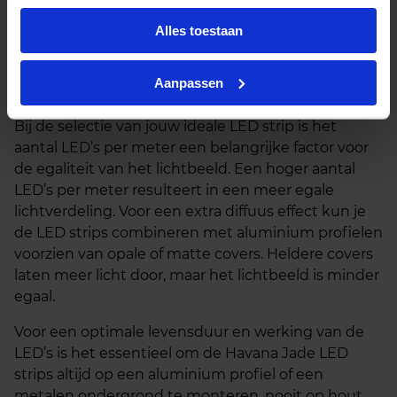
is voor sfeervolle accentverlichting onder een bar of
in een koof, terwijl de hogere wattages uitermate
Alles toestaan
geschikt zijn voor algemene of accentverlichting.
De Havana Jade LED strips zijn verkrijgbaar in warm
Aanpassen
wit (3000K) en koel wit (4000K).
Bij de selectie van jouw ideale LED strip is het
aantal LED’s per meter een belangrijke factor voor
de egaliteit van het lichtbeeld. Een hoger aantal
LED’s per meter resulteert in een meer egale
lichtverdeling. Voor een extra diffuus effect kun je
de LED strips combineren met aluminium profielen
voorzien van opale of matte covers. Heldere covers
laten meer licht door, maar het lichtbeeld is minder
egaal.
Voor een optimale levensduur en werking van de
LED’s is het essentieel om de Havana Jade LED
strips altijd op een aluminium profiel of een
metalen ondergrond te monteren, nooit op hout.